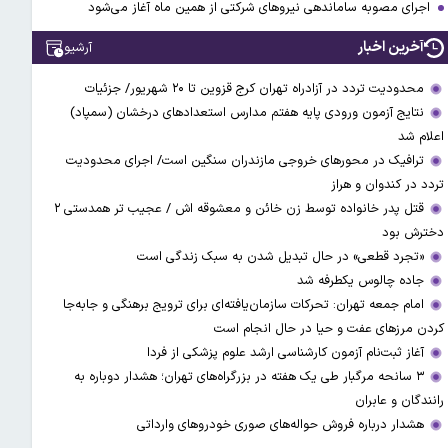
اجرای مصوبه ساماندهی نیرو‌های شرکتی از همین ماه آغاز می‌شود
آخرین اخبار
آرشیو
محدودیت تردد در آزادراه تهران کرج قزوین تا ۲۰ شهریور/ جزئیات
نتایج آزمون ورودی پایه هفتم مدارس استعدادهای درخشان (سمپاد)
اعلام شد
ترافیک در محورهای خروجی مازندران سنگین است/ اجرای محدودیت
تردد در کندوان و هراز
قتل پدر خانواده توسط زن خائن و معشوقه اش / عجیب تر همدستی ۲
دخترش بود
«تجرد قطعی» در حال تبدیل شدن به سبک زندگی است
جاده چالوس یکطرفه شد
امام جمعه تهران: تحرکات سازمان‌یافته‌ای برای ترویج برهنگی و جابه‌جا
کردن مرزهای عفت و حیا در حال انجام است
آغاز ثبت‌نام‌ آزمون کارشناسی ارشد علوم پزشکی از فردا
۳ سانحه مرگبار طی یک هفته در بزرگراه‌های تهران؛ هشدار دوباره به
رانندگان و عابران
هشدار درباره فروش حواله‌های صوری خودروهای وارداتی