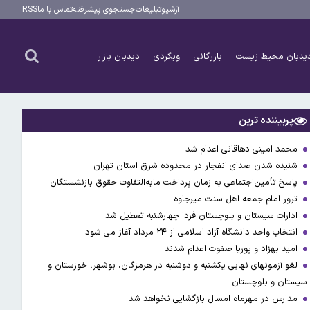
آرشیو
تبلیغات
جستجوی پیشرفته
تماس با ما
RSS
یدبان محیط زیست
بازرگانی
وبگردی
دیدبان بازار
پربیننده ترین
محمد امینی دهاقانی اعدام شد
شنیده شدن صدای انفجار در محدوده شرق استان تهران
پاسخ تأمین‌اجتماعی به زمان پرداخت مابه‌التفاوت حقوق بازنشستگان
ترور امام جمعه اهل سنت میرجاوه
ادارات سیستان و بلوچستان فردا چهارشنبه تعطیل شد
انتخاب واحد دانشگاه آزاد اسلامی از ۲۴ مرداد آغاز می شود
امید بهزاد و پوریا صفوت اعدام شدند
لغو آزمونهای نهایی یکشنبه و دوشنبه در هرمزگان، بوشهر، خوزستان و
سیستان و بلوچستان
مدارس در مهرماه امسال بازگشایی نخواهد شد