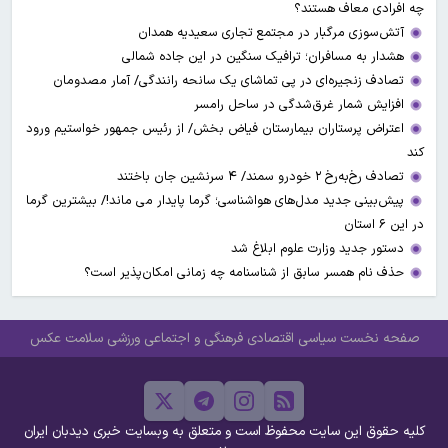
چه افرادی معاف هستند؟
آتش‌سوزی مرگبار در مجتمع تجاری سعیدیه همدان
هشدار به مسافران؛ ترافیک سنگین در این جاده شمالی
تصادف زنجیره‌ای در پی تماشای یک سانحه رانندگی/ آمار مصدومان
افزایش شمار غرق‌شدگی در ساحل رامسر
اعتراض پرستاران بیمارستان فیاض بخش/ از رئیس جمهور خواستیم ورود
کند
تصادف رخ‌به‌رخ ۲ خودرو سمند/ ۴ سرنشین جان باختند
پیش‌بینی جدید مدل‌های هواشناسی؛ گرما پایدار می ماند!/ بیشترین گرما
در این ۶ استان
دستور جدید وزارت علوم ابلاغ شد
حذف نام همسر سابق از شناسنامه چه زمانی امکان‌پذیر است؟
صفحه نخست
سیاسی
اقتصادی
فرهنگی و اجتماعی
ورزشی
سلامت
عکس
کلیه حقوق این سایت محفوظ است و متعلق به وبسایت خبری دیدبان ایران