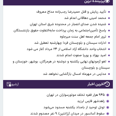
پربیننده ترین
تأیید ربایش و قتل حمیدرضا رجب‌زاده مداح معروف
محمد امینی دهاقانی اعدام شد
شنیده شدن صدای انفجار در محدوده شرق استان تهران
پاسخ تأمین‌اجتماعی به زمان پرداخت مابه‌التفاوت حقوق بازنشستگان
ترور امام جمعه اهل سنت میرجاوه
ادارات سیستان و بلوچستان فردا چهارشنبه تعطیل شد
انتخاب واحد دانشگاه آزاد اسلامی از ۲۴ مرداد آغاز می شود
امید بهزاد و پوریا صفوت اعدام شدند
لغو آزمونهای نهایی یکشنبه و دوشنبه در هرمزگان، بوشهر، خوزستان و
سیستان و بلوچستان
مدارس در مهرماه امسال بازگشایی نخواهد شد
آخرین اخبار
آرشیو
۹۴۵ هزار فقره تخلف موتورسواران در تهران
زاهدشهر فارس لرزید
تونل توحید از بامداد یکشنبه مسدود می‌شود
سقوط آسانسور در میدان آرژانتین/ ۹ نفر مصدوم شدند