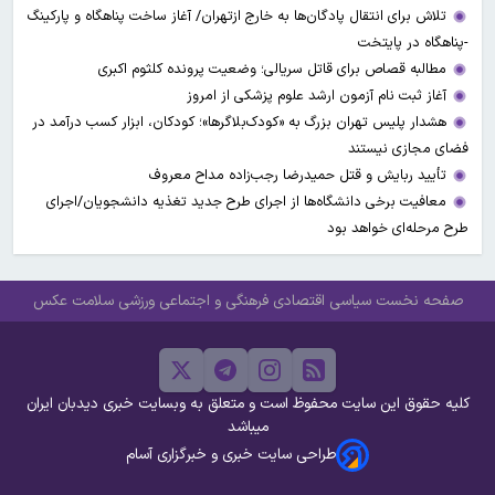
تلاش برای انتقال پادگان‌ها به خارج ازتهران/ آغاز ساخت پناهگاه و پارکینگ
-پناهگاه در پایتخت
مطالبه قصاص برای قاتل سریالی؛ وضعیت پرونده کلثوم اکبری
آغاز ثبت نام آزمون ارشد علوم پزشکی از امروز
هشدار پلیس تهران بزرگ به «کودک‌بلاگرها»؛ کودکان، ابزار کسب درآمد در
فضای مجازی نیستند
تأیید ربایش و قتل حمیدرضا رجب‌زاده مداح معروف
معافیت برخی دانشگاه‌ها از اجرای طرح جدید تغذیه دانشجویان/اجرای
طرح مرحله‌ای خواهد بود
صفحه نخست
سیاسی
اقتصادی
فرهنگی و اجتماعی
ورزشی
سلامت
عکس
کلیه حقوق این سایت محفوظ است و متعلق به وبسایت خبری دیدبان ایران
میباشد
طراحی سایت خبری و خبرگزاری آسام