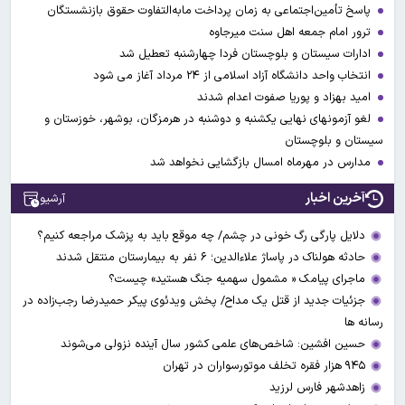
پاسخ تأمین‌اجتماعی به زمان پرداخت مابه‌التفاوت حقوق بازنشستگان
ترور امام جمعه اهل سنت میرجاوه
ادارات سیستان و بلوچستان فردا چهارشنبه تعطیل شد
انتخاب واحد دانشگاه آزاد اسلامی از ۲۴ مرداد آغاز می شود
امید بهزاد و پوریا صفوت اعدام شدند
لغو آزمونهای نهایی یکشنبه و دوشنبه در هرمزگان، بوشهر، خوزستان و
سیستان و بلوچستان
مدارس در مهرماه امسال بازگشایی نخواهد شد
آخرین اخبار
آرشیو
دلایل پارگی رگ خونی در چشم/ چه موقع باید به پزشک مراجعه کنیم؟
حادثه هولناک در پاساژ علاءالدین؛ ۶ نفر به بیمارستان منتقل شدند
ماجرای پیامک « مشمول سهمیه جنگ هستید» چیست؟
جزئیات جدید از قتل یک مداح/ پخش ویدئوی پیکر حمیدرضا رجب‌زاده در
رسانه ها
حسین افشین: شاخص‌های علمی کشور سال آینده نزولی می‌شوند
۹۴۵ هزار فقره تخلف موتورسواران در تهران
زاهدشهر فارس لرزید