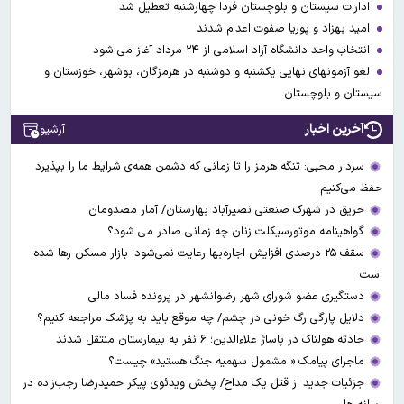
ادارات سیستان و بلوچستان فردا چهارشنبه تعطیل شد
امید بهزاد و پوریا صفوت اعدام شدند
انتخاب واحد دانشگاه آزاد اسلامی از ۲۴ مرداد آغاز می شود
لغو آزمونهای نهایی یکشنبه و دوشنبه در هرمزگان، بوشهر، خوزستان و
سیستان و بلوچستان
آخرین اخبار
آرشیو
سردار محبی: تنگه هرمز را تا زمانی که دشمن همه‌ی شرایط ما را بپذیرد
حفظ می‌کنیم
حریق در شهرک صنعتی نصیرآباد بهارستان/ آمار مصدومان
گواهینامه موتورسیکلت زنان چه زمانی صادر می شود؟
سقف ۲۵ درصدی افزایش اجاره‌بها رعایت نمی‌شود؛ بازار مسکن رها شده
است
دستگیری عضو شورای شهر رضوانشهر در پرونده فساد مالی
دلایل پارگی رگ خونی در چشم/ چه موقع باید به پزشک مراجعه کنیم؟
حادثه هولناک در پاساژ علاءالدین؛ ۶ نفر به بیمارستان منتقل شدند
ماجرای پیامک « مشمول سهمیه جنگ هستید» چیست؟
جزئیات جدید از قتل یک مداح/ پخش ویدئوی پیکر حمیدرضا رجب‌زاده در