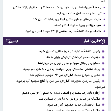
است
پاسخ تأمین‌اجتماعی به زمان پرداخت مابه‌التفاوت حقوق بازنشستگان
ترور امام جمعه اهل سنت میرجاوه
ادارات سیستان و بلوچستان فردا چهارشنبه تعطیل شد
امید بهزاد و پوریا صفوت اعدام شدند
انتخاب واحد دانشگاه آزاد اسلامی از ۲۴ مرداد آغاز می شود
آخرین اخبار
آرشیو
رنجبر: دانشگاه نباید در هیچ حالتی تعطیل شود
جزئیات محدودیت‌های ترافیکی پایان هفته
تعطیلی بازارهای میوه ‌و تره‌بار تهران در چهارشنبه
روند شتابان سالمندی ایران؛ تولدها به زیر ۹۰۰ هزار نفر رسید
مدیران خودرو بابت گران‌فروشی ۲۶ خودرو محکوم شد
رئیس سازمان تعزیرات: گران‌فروشی نان با قطع سهمیه آرد برخورد
می‌شود
اژه‌ای: باید رضایتمندی و اعتماد مردم به نظام را افزایش دهیم
ترافیک در مبادی ورودی به مازندران سنگین شد
سال تحصیلی جدید حضوری آغاز می‌شود
ترافیک سنگین در محورهای چالوس و هراز