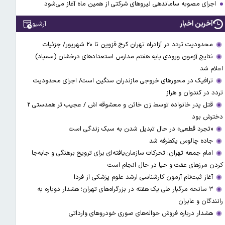
اجرای مصوبه ساماندهی نیرو‌های شرکتی از همین ماه آغاز می‌شود
آخرین اخبار
آرشیو
محدودیت تردد در آزادراه تهران کرج قزوین تا ۲۰ شهریور/ جزئیات
نتایج آزمون ورودی پایه هفتم مدارس استعدادهای درخشان (سمپاد)
اعلام شد
ترافیک در محورهای خروجی مازندران سنگین است/ اجرای محدودیت
تردد در کندوان و هراز
قتل پدر خانواده توسط زن خائن و معشوقه اش / عجیب تر همدستی ۲
دخترش بود
«تجرد قطعی» در حال تبدیل شدن به سبک زندگی است
جاده چالوس یکطرفه شد
امام جمعه تهران: تحرکات سازمان‌یافته‌ای برای ترویج برهنگی و جابه‌جا
کردن مرزهای عفت و حیا در حال انجام است
آغاز ثبت‌نام‌ آزمون کارشناسی ارشد علوم پزشکی از فردا
۳ سانحه مرگبار طی یک هفته در بزرگراه‌های تهران؛ هشدار دوباره به
رانندگان و عابران
هشدار درباره فروش حواله‌های صوری خودروهای وارداتی