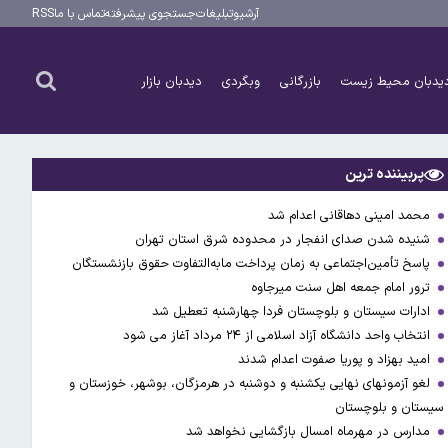
آرشیو
تبلیغات
جستجوی پیشرفته
تماس با ما
RSS
یدبان محیط زیست
بازرگانی
وبگردی
دیدبان بازار
پربیننده ترین
محمد امینی دهاقانی اعدام شد
شنیده شدن صدای انفجار در محدوده شرق استان تهران
پاسخ تأمین‌اجتماعی به زمان پرداخت مابه‌التفاوت حقوق بازنشستگان
ترور امام جمعه اهل سنت میرجاوه
ادارات سیستان و بلوچستان فردا چهارشنبه تعطیل شد
انتخاب واحد دانشگاه آزاد اسلامی از ۲۴ مرداد آغاز می شود
امید بهزاد و پوریا صفوت اعدام شدند
لغو آزمونهای نهایی یکشنبه و دوشنبه در هرمزگان، بوشهر، خوزستان و
سیستان و بلوچستان
مدارس در مهرماه امسال بازگشایی نخواهد شد