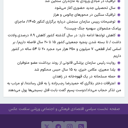
ترافیک در مبادی ورودی به مازندران سنگین شد
سال تحصیلی جدید حضوری آغاز می‌شود
ترافیک سنگین در محورهای چالوس و هراز
توضیحات رییس سازمان سنجش درباره برگزاری کنکور ۱۴۰۵/ ماجرای
پیامک مشمولان سهمیه جنگ چیست؟
کاهش تولدها ادامه دارد؛ در سال گذشته کشور کاهش ۸.۹ درصدی ولادت
داشت / تا بسته شدن پنجره جمعیتی کشور ۱۵ تا ۲۰ سال فاصله داریم/ بر
اساس آمار قطعی، ۷ میلیون و ۳۵۰ هزار مرد مجرد ۲۰ تا ۵۴ ساله در کشور
داریم
روایت رئیس سازمان پزشکی قانونی از روند برداشت عضو متوفیان
یلدا معیری، عکاس خبری، به ۱۵ سال حبس محکوم شد
حمله مسلحانه در یک قهوه‌خانه در زاهدان
اعترافات دختر بلاگری که حمیدرضا رجب‌زاده را به قتل رسانده/ او مرتب به
من تذکر حجاب می‌داد/دوست پسرم گفت بابت قتل بسیجی‌ها پول می‌دهند
صفحه نخست
سیاسی
اقتصادی
فرهنگی و اجتماعی
ورزشی
سلامت
عکس