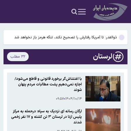
هافبک سابق پرسپولیس در پیکان
استارلینک اروپایی چه زمان وارد بازار می‌شود؟
ذوالقدر: تا آمریکا رفتارش را تصحیح نکند، تنگه هرمز باز نخواهد شد
سکه در آستانه بازگشت به کانال ۱۸۸ میلیون تومان
لرستان
۳۲ مطلب
علت اصلی آلودگی هوای تهران در روزهای اخیر چه بود؟
هافبک سابق پرسپولیس در پیکان
با اغتشاش‌گر برخورد قانونی و قاطع می‌شود/
اجازه نمی‌دهیم پشت مطالبات مردم پنهان
استارلینک اروپایی چه زمان وارد بازار می‌شود؟
شوند
۰۹:۵۷
۱۴۰۴/۱۰/۱۴
ارگان رسانه ای نزدیک به سپاه: درحمله به مرکز
پلیس ازنا در لرستان ۳ تن کشته و ۱۷ نفر زخمی
شدند