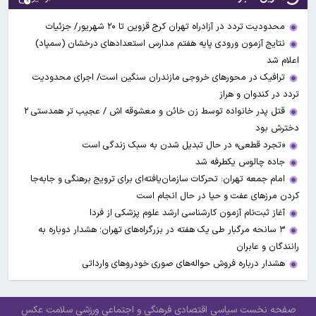
محدودیت تردد در آزادراه تهران کرج قزوین تا ۲۰ شهریور/ جزئیات
نتایج آزمون ورودی پایه هفتم مدارس استعدادهای درخشان (سمپاد)
اعلام شد
ترافیک در محورهای خروجی مازندران سنگین است/ اجرای محدودیت
تردد در کندوان و هراز
قتل پدر خانواده توسط زن خائن و معشوقه اش / عجیب تر همدستی ۲
دخترش بود
«تجرد قطعی» در حال تبدیل شدن به سبک زندگی است
جاده چالوس یکطرفه شد
امام جمعه تهران: تحرکات سازمان‌یافته‌ای برای ترویج برهنگی و جابه‌جا
کردن مرزهای عفت و حیا در حال انجام است
آغاز ثبت‌نام‌ آزمون کارشناسی ارشد علوم پزشکی از فردا
۳ سانحه مرگبار طی یک هفته در بزرگراه‌های تهران؛ هشدار دوباره به
رانندگان و عابران
هشدار درباره فروش حواله‌های صوری خودروهای وارداتی
صفحه نخست
سیاسی
اقتصادی
فرهنگی و اجتماعی
ورزشی
سلامت
عکس