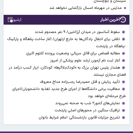
سیستان و بلوچستان
مدارس در مهرماه امسال بازگشایی نخواهد شد
آخرین اخبار
آرشیو
سقوط آسانسور در میدان آرژانتین/ ۹ نفر مصدوم شدند
تلاش برای انتقال پادگان‌ها به خارج ازتهران/ آغاز ساخت پناهگاه و پارکینگ
-پناهگاه در پایتخت
مطالبه قصاص برای قاتل سریالی؛ وضعیت پرونده کلثوم اکبری
آغاز ثبت نام آزمون ارشد علوم پزشکی از امروز
هشدار پلیس تهران بزرگ به «کودک‌بلاگرها»؛ کودکان، ابزار کسب درآمد در
فضای مجازی نیستند
تأیید ربایش و قتل حمیدرضا رجب‌زاده مداح معروف
معافیت برخی دانشگاه‌ها از اجرای طرح جدید تغذیه دانشجویان/اجرای
طرح مرحله‌ای خواهد بود
نمایش‌های کشور٢ شب به صحنه نمی‌روند
ترافیک سنگین در محورهای اصلی پایتخت
تشریح جزئیات قانون بازنشستگی؛ اعلام شرایط بانوان