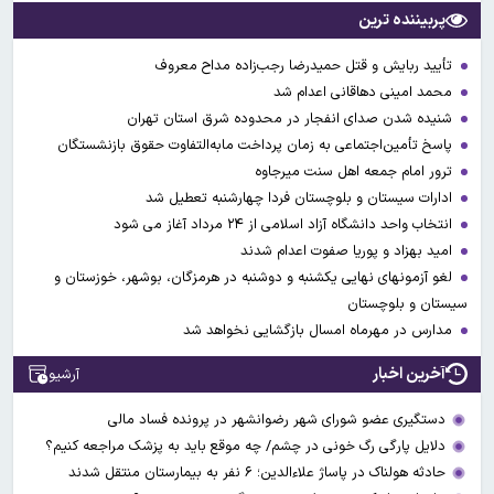
پربیننده ترین
تأیید ربایش و قتل حمیدرضا رجب‌زاده مداح معروف
محمد امینی دهاقانی اعدام شد
شنیده شدن صدای انفجار در محدوده شرق استان تهران
پاسخ تأمین‌اجتماعی به زمان پرداخت مابه‌التفاوت حقوق بازنشستگان
ترور امام جمعه اهل سنت میرجاوه
ادارات سیستان و بلوچستان فردا چهارشنبه تعطیل شد
انتخاب واحد دانشگاه آزاد اسلامی از ۲۴ مرداد آغاز می شود
امید بهزاد و پوریا صفوت اعدام شدند
لغو آزمونهای نهایی یکشنبه و دوشنبه در هرمزگان، بوشهر، خوزستان و
سیستان و بلوچستان
مدارس در مهرماه امسال بازگشایی نخواهد شد
آخرین اخبار
آرشیو
دستگیری عضو شورای شهر رضوانشهر در پرونده فساد مالی
دلایل پارگی رگ خونی در چشم/ چه موقع باید به پزشک مراجعه کنیم؟
حادثه هولناک در پاساژ علاءالدین؛ ۶ نفر به بیمارستان منتقل شدند