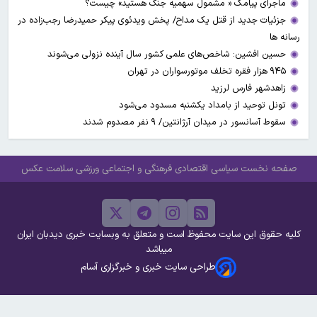
ماجرای پیامک « مشمول سهمیه جنگ هستید» چیست؟
جزئیات جدید از قتل یک مداح/ پخش ویدئوی پیکر حمیدرضا رجب‌زاده در
رسانه ها
حسین افشین: شاخص‌های علمی کشور سال آینده نزولی می‌شوند
۹۴۵ هزار فقره تخلف موتورسواران در تهران
زاهدشهر فارس لرزید
تونل توحید از بامداد یکشنبه مسدود می‌شود
سقوط آسانسور در میدان آرژانتین/ ۹ نفر مصدوم شدند
صفحه نخست
سیاسی
اقتصادی
فرهنگی و اجتماعی
ورزشی
سلامت
عکس
کلیه حقوق این سایت محفوظ است و متعلق به وبسایت خبری دیدبان ایران
میباشد
طراحی سایت خبری و خبرگزاری آسام