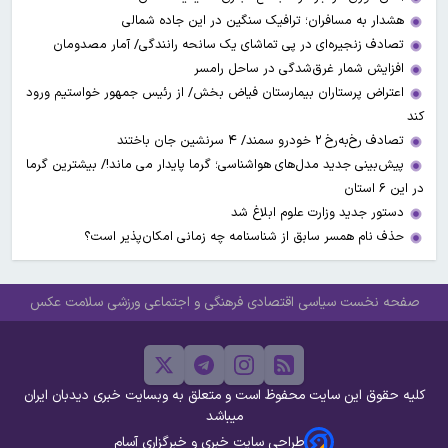
هشدار به مسافران؛ ترافیک سنگین در این جاده شمالی
تصادف زنجیره‌ای در پی تماشای یک سانحه رانندگی/ آمار مصدومان
افزایش شمار غرق‌شدگی در ساحل رامسر
اعتراض پرستاران بیمارستان فیاض بخش/ از رئیس جمهور خواستیم ورود
کند
تصادف رخ‌به‌رخ ۲ خودرو سمند/ ۴ سرنشین جان باختند
پیش‌بینی جدید مدل‌های هواشناسی؛ گرما پایدار می ماند!/ بیشترین گرما
در این ۶ استان
دستور جدید وزارت علوم ابلاغ شد
حذف نام همسر سابق از شناسنامه چه زمانی امکان‌پذیر است؟
صفحه نخست
سیاسی
اقتصادی
فرهنگی و اجتماعی
ورزشی
سلامت
عکس
کلیه حقوق این سایت محفوظ است و متعلق به وبسایت خبری دیدبان ایران
میباشد
طراحی سایت خبری و خبرگزاری آسام