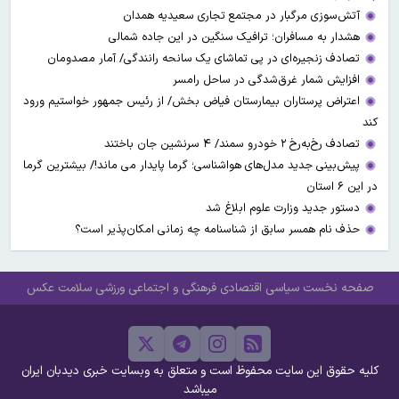
آتش‌سوزی مرگبار در مجتمع تجاری سعیدیه همدان
هشدار به مسافران؛ ترافیک سنگین در این جاده شمالی
تصادف زنجیره‌ای در پی تماشای یک سانحه رانندگی/ آمار مصدومان
افزایش شمار غرق‌شدگی در ساحل رامسر
اعتراض پرستاران بیمارستان فیاض بخش/ از رئیس جمهور خواستیم ورود
کند
تصادف رخ‌به‌رخ ۲ خودرو سمند/ ۴ سرنشین جان باختند
پیش‌بینی جدید مدل‌های هواشناسی؛ گرما پایدار می ماند!/ بیشترین گرما
در این ۶ استان
دستور جدید وزارت علوم ابلاغ شد
حذف نام همسر سابق از شناسنامه چه زمانی امکان‌پذیر است؟
صفحه نخست
سیاسی
اقتصادی
فرهنگی و اجتماعی
ورزشی
سلامت
عکس
کلیه حقوق این سایت محفوظ است و متعلق به وبسایت خبری دیدبان ایران
میباشد