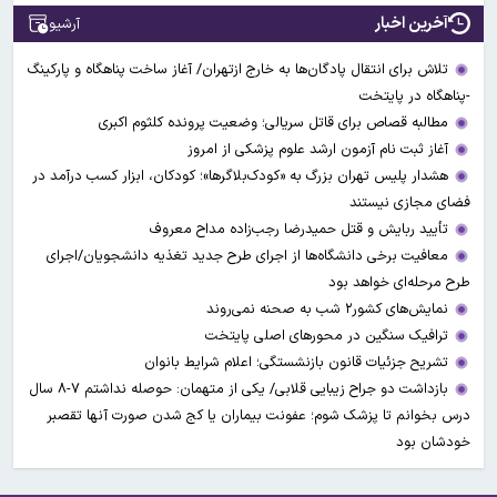
آخرین اخبار
آرشیو
تلاش برای انتقال پادگان‌ها به خارج ازتهران/ آغاز ساخت پناهگاه و پارکینگ
-پناهگاه در پایتخت
مطالبه قصاص برای قاتل سریالی؛ وضعیت پرونده کلثوم اکبری
آغاز ثبت نام آزمون ارشد علوم پزشکی از امروز
هشدار پلیس تهران بزرگ به «کودک‌بلاگرها»؛ کودکان، ابزار کسب درآمد در
فضای مجازی نیستند
تأیید ربایش و قتل حمیدرضا رجب‌زاده مداح معروف
معافیت برخی دانشگاه‌ها از اجرای طرح جدید تغذیه دانشجویان/اجرای
طرح مرحله‌ای خواهد بود
نمایش‌های کشور٢ شب به صحنه نمی‌روند
ترافیک سنگین در محورهای اصلی پایتخت
تشریح جزئیات قانون بازنشستگی؛ اعلام شرایط بانوان
بازداشت دو جراح زیبایی قلابی/ یکی از متهمان: حوصله نداشتم ۷-۸ سال
درس بخوانم تا پزشک شوم؛ عفونت بیماران یا کج شدن صورت آنها تقصبر
خودشان بود