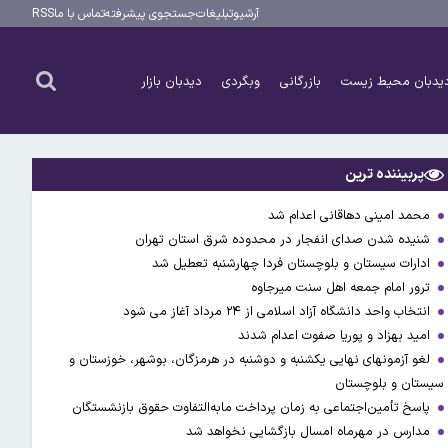
آرشیو
تبلیغات
جستجوی پیشرفته
تماس با ما
RSS
یدبان محیط زیست
بازرگانی
وبگردی
دیدبان بازار
پربیننده ترین
محمد امینی دهاقانی اعدام شد
شنیده شدن صدای انفجار در محدوده شرق استان تهران
ادارات سیستان و بلوچستان فردا چهارشنبه تعطیل شد
ترور امام جمعه اهل سنت میرجاوه
انتخاب واحد دانشگاه آزاد اسلامی از ۲۴ مرداد آغاز می شود
امید بهزاد و پوریا صفوت اعدام شدند
لغو آزمونهای نهایی یکشنبه و دوشنبه در هرمزگان، بوشهر، خوزستان و
سیستان و بلوچستان
پاسخ تأمین‌اجتماعی به زمان پرداخت مابه‌التفاوت حقوق بازنشستگان
مدارس در مهرماه امسال بازگشایی نخواهد شد