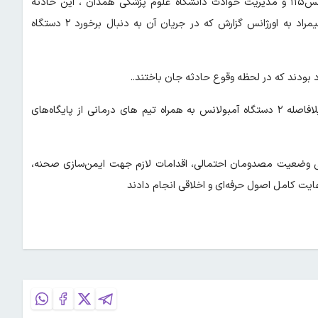
؛ به نقل از روابط عمومی مرکز اورژانس۱۱۵ و مدیریت حوادث دانشگاه علوم پزشکی همدان ، این حادثه
بعدازظهر امروز پنجشنبه در مسیر نهاوند- فیروزان حوالی پل حاج علیمراد به اورژانس گزارش که در جریان آن به دنبال برخورد ۲ دستگاه
به محض گزارش حادثه به واحد ارتباطات و کنترل عملیات اورژانس بلافاصله ۲ دستگاه آمبولانس به همراه تیم های درمانی از پایگاه‌های
حل، ضمن بررسی وضعیت مصدومان احتمالی، اقدامات لازم جهت ایمن‌سازی صحنه،
عایت کامل اصول حرفه‌ای و اخلاقی انجام دادند