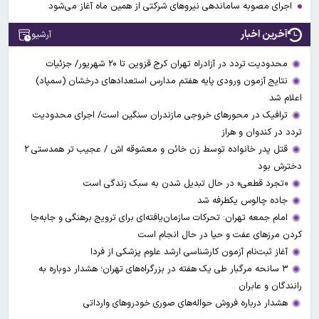
اجرای مصوبه ساماندهی نیرو‌های شرکتی از همین ماه آغاز می‌شود
آخرین اخبار
آرشیو
محدودیت تردد در آزادراه تهران کرج قزوین تا ۲۰ شهریور/ جزئیات
نتایج آزمون ورودی پایه هفتم مدارس استعدادهای درخشان (سمپاد)
اعلام شد
ترافیک در محورهای خروجی مازندران سنگین است/ اجرای محدودیت
تردد در کندوان و هراز
قتل پدر خانواده توسط زن خائن و معشوقه اش / عجیب تر همدستی ۲
دخترش بود
«تجرد قطعی» در حال تبدیل شدن به سبک زندگی است
جاده چالوس یکطرفه شد
امام جمعه تهران: تحرکات سازمان‌یافته‌ای برای ترویج برهنگی و جابه‌جا
کردن مرزهای عفت و حیا در حال انجام است
آغاز ثبت‌نام‌ آزمون کارشناسی ارشد علوم پزشکی از فردا
۳ سانحه مرگبار طی یک هفته در بزرگراه‌های تهران؛ هشدار دوباره به
رانندگان و عابران
هشدار درباره فروش حواله‌های صوری خودروهای وارداتی