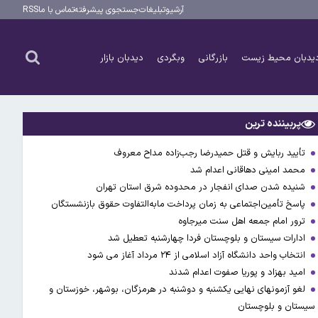
آرشیو
تبلیغات
جستجوی پیشرفته
تماس با ما
RSS
یدبان محیط زیست
بازرگانی
وبگردی
دیدبان بازار
پربیننده ترین
تأیید ربایش و قتل حمیدرضا رجب‌زاده مداح معروف
محمد امینی دهاقانی اعدام شد
شنیده شدن صدای انفجار در محدوده شرق استان تهران
پاسخ تأمین‌اجتماعی به زمان پرداخت مابه‌التفاوت حقوق بازنشستگان
ترور امام جمعه اهل سنت میرجاوه
ادارات سیستان و بلوچستان فردا چهارشنبه تعطیل شد
انتخاب واحد دانشگاه آزاد اسلامی از ۲۴ مرداد آغاز می شود
امید بهزاد و پوریا صفوت اعدام شدند
لغو آزمونهای نهایی یکشنبه و دوشنبه در هرمزگان، بوشهر، خوزستان و
سیستان و بلوچستان