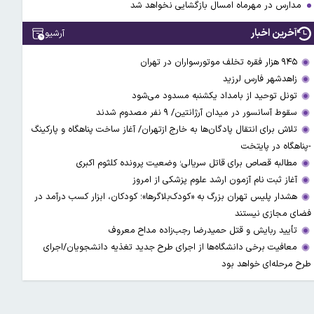
مدارس در مهرماه امسال بازگشایی نخواهد شد
آخرین اخبار
آرشیو
۹۴۵ هزار فقره تخلف موتورسواران در تهران
زاهدشهر فارس لرزید
تونل توحید از بامداد یکشنبه مسدود می‌شود
سقوط آسانسور در میدان آرژانتین/ ۹ نفر مصدوم شدند
تلاش برای انتقال پادگان‌ها به خارج ازتهران/ آغاز ساخت پناهگاه و پارکینگ
-پناهگاه در پایتخت
مطالبه قصاص برای قاتل سریالی؛ وضعیت پرونده کلثوم اکبری
آغاز ثبت نام آزمون ارشد علوم پزشکی از امروز
هشدار پلیس تهران بزرگ به «کودک‌بلاگرها»؛ کودکان، ابزار کسب درآمد در
فضای مجازی نیستند
تأیید ربایش و قتل حمیدرضا رجب‌زاده مداح معروف
معافیت برخی دانشگاه‌ها از اجرای طرح جدید تغذیه دانشجویان/اجرای
طرح مرحله‌ای خواهد بود