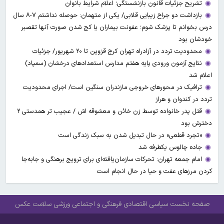
تشریح جزئیات قانون بازنشستگی؛ اعلام شرایط بانوان
بازداشت دو جراح زیبایی قلابی/ یکی از متهمان: حوصله نداشتم ۷-۸ سال
درس بخوانم تا پزشک شوم؛ عفونت بیماران یا کج شدن صورت آنها تقصبر
خودشان بود
محدودیت تردد در آزادراه تهران کرج قزوین تا ۲۰ شهریور/ جزئیات
نتایج آزمون ورودی پایه هفتم مدارس استعدادهای درخشان (سمپاد)
اعلام شد
ترافیک در محورهای خروجی مازندران سنگین است/ اجرای محدودیت
تردد در کندوان و هراز
قتل پدر خانواده توسط زن خائن و معشوقه اش / عجیب تر همدستی ۲
دخترش بود
«تجرد قطعی» در حال تبدیل شدن به سبک زندگی است
جاده چالوس یکطرفه شد
امام جمعه تهران: تحرکات سازمان‌یافته‌ای برای ترویج برهنگی و جابه‌جا
کردن مرزهای عفت و حیا در حال انجام است
صفحه نخست
سیاسی
اقتصادی
فرهنگی و اجتماعی
ورزشی
سلامت
عکس