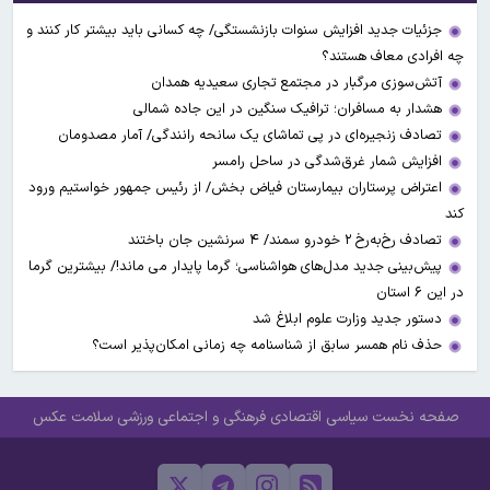
جزئیات جدید افزایش سنوات بازنشستگی/ چه کسانی باید بیشتر کار کنند و
چه افرادی معاف هستند؟
آتش‌سوزی مرگبار در مجتمع تجاری سعیدیه همدان
هشدار به مسافران؛ ترافیک سنگین در این جاده شمالی
تصادف زنجیره‌ای در پی تماشای یک سانحه رانندگی/ آمار مصدومان
افزایش شمار غرق‌شدگی در ساحل رامسر
اعتراض پرستاران بیمارستان فیاض بخش/ از رئیس جمهور خواستیم ورود
کند
تصادف رخ‌به‌رخ ۲ خودرو سمند/ ۴ سرنشین جان باختند
پیش‌بینی جدید مدل‌های هواشناسی؛ گرما پایدار می ماند!/ بیشترین گرما
در این ۶ استان
دستور جدید وزارت علوم ابلاغ شد
حذف نام همسر سابق از شناسنامه چه زمانی امکان‌پذیر است؟
صفحه نخست
سیاسی
اقتصادی
فرهنگی و اجتماعی
ورزشی
سلامت
عکس