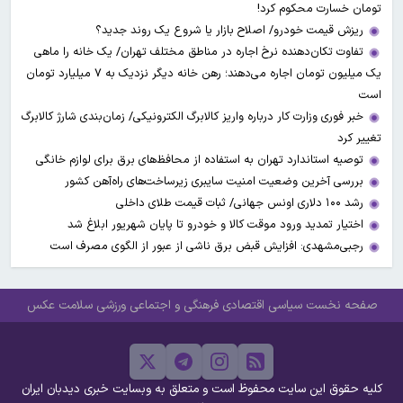
تومان خسارت محکوم کرد!
ریزش قیمت خودرو/ اصلاح بازار یا شروع یک روند جدید؟
تفاوت تکان‌دهنده نرخ اجاره در مناطق مختلف تهران/ یک خانه را ماهی
یک میلیون تومان اجاره می‌دهند؛ رهن خانه دیگر نزدیک به ۷ میلیارد تومان
است
خبر فوری وزارت کار درباره واریز کالابرگ الکترونیکی/ زمان‌بندی شارژ کالابرگ
تغییر کرد
توصیه استاندارد تهران به استفاده از محافظ‌های برق برای لوازم خانگی
بررسی آخرین وضعیت امنیت سایبری زیرساخت‌های راه‌آهن کشور
رشد ۱۰۰ دلاری اونس جهانی/ ثبات قیمت طلای داخلی
اختیار تمدید ورود موقت کالا و خودرو تا پایان شهریور ابلاغ شد
رجبی‌مشهدی: افزایش قبض برق ناشی از عبور از الگوی مصرف است
صفحه نخست
سیاسی
اقتصادی
فرهنگی و اجتماعی
ورزشی
سلامت
عکس
کلیه حقوق این سایت محفوظ است و متعلق به وبسایت خبری دیدبان ایران