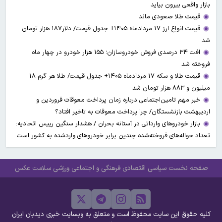
بازار واقعی بیرون بیاید
قیمت طلا صعودی ماند
قیمت انواع ارز ۱۷ مردادماه ۱۴۰۵+ جدول قیمت/ دلار۱۸۷ هزار تومان
شد
افت ۳۴ درصدی فروش خودروسازان؛ ۱۵۵ هزار خودرو در چهار ماه
فروخته شد
قیمت طلا و سکه ۱۷ مردادماه ۱۴۰۵+ جدول قیمت/ طلا هر گرم ۱۸
میلیون و ۸۸۳ هزار تومان شد
خبر مهم تامین‌اجتماعی درباره زمان پرداخت معوقات فروردین و
اردیبهشت بازنشستگان/ چرا پرداخت معوقات به تاخیر افتاد؟
بازار خودروهای وارداتی در آستانه بحران / هشدار سنگین رییس اتحادیه:
تعداد حواله‌های فروخته‌شده چندین برابر خودروهای واردشده به کشور است
صفحه نخست
سیاسی
اقتصادی
فرهنگی و اجتماعی
ورزشی
سلامت
عکس
کلیه حقوق این سایت محفوظ است و متعلق به وبسایت خبری دیدبان ایران