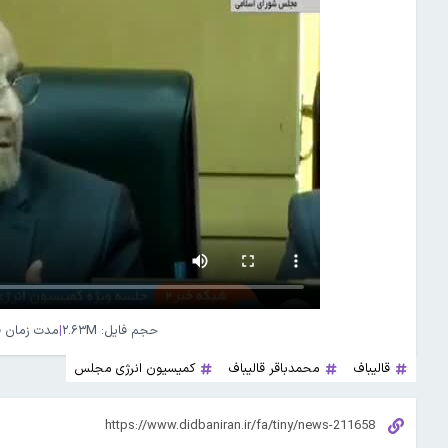
حجم فایل: ۲.۶۳M
|
مدت زمان فایل: ۴
قالیباف
محمدباقر قاليباف
کمیسیون انرژی مجلس