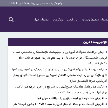
آرشیو
تبلیغات
جستجوی پیشرفته
تماس با ما
RSS
یدبان محیط زیست
بازرگانی
وبگردی
دیدبان بازار
پربیننده ترین
زمان پرداخت معوقات فروردین و اردیبهشت بازنشستگان مشخص شد؟/
کریمی: بازنشستگان توان خرید نان و پنیر هم ندارند؛ حقوق‌ها باید ۲ماه
یک‌بار تغییر کند
پشت پرده فروش برنج آمریکایی در بازار ایران / نایب‌رئیس کمیسیون گمرک
اتاق بازرگانی ایران؛ ثبت سفارش کالاهای آمریکایی ممنوع است/ قاچاق برنج
آمریکایی صرفه اقتصادی ندارد
تأکید مدیرعامل هلدینگ خلیج‌فارس بر تسریع در اجرای پروژه‌های تأمین
برق شرکت‌های آسیب‌دیده با مشارکت مپنا
افزایش ۱۰۰ درصدی قیمت بنزین با موافقت سران قوا
افزایش قیمت طلا و سکه در بازار امروز ۵ مرداد ۱۴۰۵ +جدول قیمت/ هر