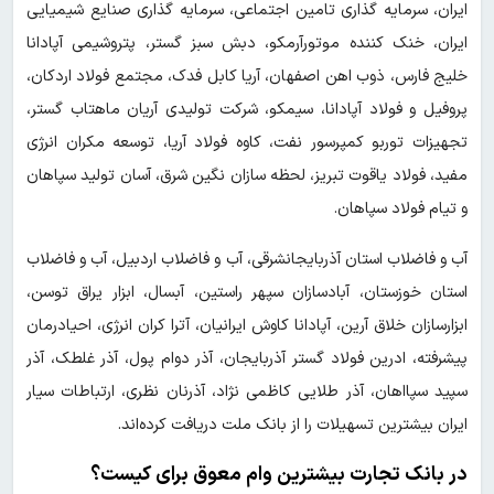
ایران، سرمایه گذاری تامین اجتماعی، سرمایه گذاری صنایع شیمیایی
ایران، خنک کننده موتورآرمکو، دبش سبز گستر، پتروشیمی آپادانا
خلیج فارس، ذوب اهن اصفهان، آریا کابل فدک، مجتمع فولاد اردکان،
پروفیل و فولاد آپادانا، سیمکو، شرکت تولیدی آریان ماهتاب گستر،
تجهیزات توربو کمپرسور نفت، کاوه فولاد آریا، توسعه مکران انرژی
مفید، فولاد یاقوت تبریز، لحظه سازان نگین شرق، آسان تولید سپاهان
و تیام فولاد سپاهان.
آب و فاضلاب استان آذربایجانشرقی، آب و فاضلاب اردبیل، آب و فاضلاب
استان خوزستان، آبادسازان سپهر راستین، آبسال، ابزار یراق توسن،
ابزارسازان خلاق آرین، آپادانا کاوش ایرانیان، آترا کران انرژی، احیادرمان
پیشرفته، ادرین فولاد گستر آذربایجان، آذر دوام پول، آذر غلطک، آذر
سپید سپااهان، آذر طلایی کاظمی نژاد، آذرنان نظری، ارتباطات سیار
ایران بیشترین تسهیلات را از بانک ملت دریافت کرده‌اند.
در بانک تجارت بیشترین وام معوق برای کیست؟