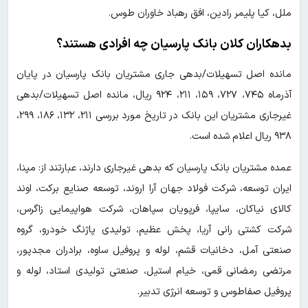
ملل، کیا پلیمر رادین، افق رهباد خاوران طوس.
بدهکاران کلان بانک پارسیان چه افرادی هستند؟
مانده اصل تسهیلات/بدهی جاری مشتریان بانک پارسیان در پایان
آذرماه ۷۴۵، ۷۲۷، ۱۵۹، ۲۱۱، ۹۲۴ ریال، مانده اصل تسهیلات/بدهی
غیرجاری مشتریان این بانک در تاریخ مورد بررسی ۲۱۱، ۱۳۲، ۱۸۶، ۲۹۹،
۹۳۸ ریال اعلام شده است.
عمده مشتریان بانک پارسیان که بدهی غیرجاری دارند، عبارتند از: مپنا،
ایران توسعه، شرکت فولاد جهان آرا اروند، توسعه صنایع برکت، اوند
کالای نیاکان، سایپا، فرپویان سپاهان، شرکت هواپیمایی زاگرس،
شرکت کشتی رانی آریا، پخش عظیم، تولیدی پاژنگ خودرو، گروه
صنعتی آمل، دخانیات قشم، لوله و پروفیل ساوه، برادران مجدپور،
مرتضی رمضانی قمی، خیام استیل، صنعتی تولیدی استاد، لوله و
پروفیل صفاطوس و توسعه انرژی تدبیر.