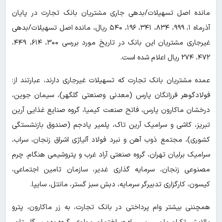
مانده اصل تسهیلات/بدهی جاری مشتریان بانک تجارت در پایان
آذرماه ۱، ۹۹۹، ۸۳۴، ۳۴۱، ۱۹۶، ۵۴۰ ریال، مانده اصل تسهیلات/بدهی
غیرجاری مشتریان این بانک در تاریخ مورد بررسی ۳۰۰، ۶۱۴، ۴۴۹،
۴۷۲، ۲۷۴ ریال اعلام شده است.
عمده مشتریان بانک تجارت که تسهیلات غیرجاری دارند، عبارتند از:
فولادگوهر فرزانگان پارس (معدنی وصنعتی گلگهر)، سیمان جوین،
درخشان ماکارون پارس، فاتح صنعت کیمیا، گروه صنایع غذایی آرین
تبریز، کاشی و سرامیک آرین تاک، پلمیر پادجم (صندوق بازنشستگی
کشوری)، مجتمع ذوب آهن و نبرد فولاد آلیاژی اشراق زنجان، سراب،
سرامیک برلیان تهران، گروه صنعتی آراد غرب و پتروشیمی هنگام. چرم
مصنوعی زنجان، سرمایه گذاری غدیر، سازمان تامین اجتماعی،
کیسون، کارگزاری تدبیرگر سرمایه، دبش سبز گستر، مانتل، سایپا.
همچننی بیشتر وام پرداختی در بانک تجارت، به زر ماکارون، پترو