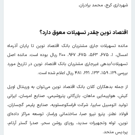
شهرداری کرج، محمد برادران.
اقتصاد نوین چقدر تسهیلات معوق دارد؟
مانده تسهیلات جاری مشتریان بانک اقتصاد نوین تا پایان آذرماه
امسال، ۱، ۶۷۵، ۵۶۳، ۶۷۵، ۹۶۷، ۲۰۰ ریال بوده است. مانده اصل
تسهیلات/بدهی غیرجاری مشتریان بانک اقتصاد نوین در تاریخ مورد
بررسی ۱۲۹، ۱۵۹، ۱۳۳، ۲۲۱، ۴۸۱ ریال اعلام شده است.
از جمله بدهکاران کلان بانک اقتصاد نوین می‌توان به ورینتال اویل
کیش، هواپیمایی ماهان، بازرگانی پتروشیمی، صنایع امرسان، ایرانی
تولید اتومبیل سایپا، شرکت فراسکوعسلویه، صنایع پلیمر گچساران،
فولاد نطنز، پترو نیرو صبا، ساختمانی وراساز، توسعه مراکز داده‌ای
نوین، لوله وتجهیزات سدید، رویای روشن سحر، صدرا گستر آرتام،
پردیس متحد.