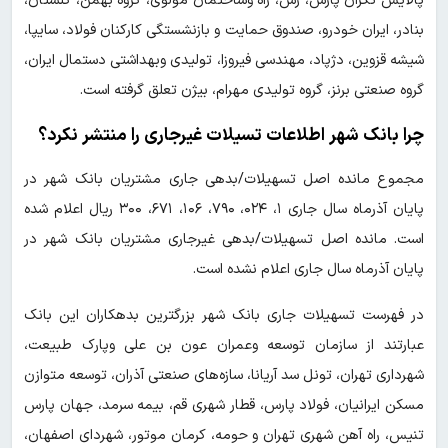
پالایش تکران پارس، رس، راه وساختمان مولوی، گروه بهمن، گلستان،
بنادر، ایران خودرو، صندوق حمایت و بازنشستگی کارکنان فولاد، سایپا،
شیشه قزوین، دژپاد، مهندسی فیروزا، تولیدی وبهداشتی دستمال ایران،
گروه صنعتی برنز، گروه تولیدی مهرام، بیژن تعلق گرفته است.
چرا بانک شهر اطلاعات تسیلات غیرجاری را منتشر نکرد؟
مجموع مانده اصل تسهیلات/بدهی جاری مشتریان بانک شهر در
پایان آذرماه سال جاری ۱، ۰۲۴، ۷۹۰، ۱۰۶، ۶۷۱، ۳۰۰ ریال اعلام شده
است. مانده اصل تسهیلات/بدهی غیرجاری مشتریان بانک شهر در
پایان آذرماه سال جاری اعلام نشده است.
در فهرست تسهیلات جاری بانک شهر بزرگترین بدهکاران این بانک
عبارتند از سازمان توسعه وعمران عون بن علی وپارک طبیعت،
شهرداری تهران، تونل سد آریانا، سازه‌های صنعتی آذران، توسعه متوازن
مسکن ایرانیان، فولاد پارس، قطار شهری قم، بیمه سرمد، جهان پارس
تنیس، راه آهن شهری تهران و حومه، کرمان موتور، شهردای اصفهان،