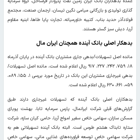
عمده بدهکاران بانک ایران زمین نفت پتروتار فراساحل، گروه سرمایه
گذاری تولیدی و بازرگانی میامی نگین تیسان، ارجمان صنعت، مجتمع
فولادآذر حدید بناب، کتیبه خاورمیانه، تجارت پایا طاها، ابنیه مقاوم
آریا، دبش سبز گستر هستند.
بدهکار اصلی بانک آینده همچنان ایران مال
مانده اصل تسهیلات/بدهی جاری مشتریان بانک آینده در پایان آذرماه
۱۸، ۷۵۹، ۲۴۲، ۲۲۷، ۹۱۷ ریال اعلام شده است، مانده اصل تسهیلات/
بدهی غیرجاری مشتریان این بانک در تاریخ مورد بررسی ۱، ۱۵۵، ۰۸۹،
۰۵۹، ۶۶۱، ۶۳۰ ریال اعلام شده است.
بدهکاران اصلی بانک آینده که تسهیلات غیرجاری دارند طبق
گزارش‌های قبلی شرکت ایرانمال، پارس سرمایه تابا، بهشت پویای
مسکن سازان، سهامی خاص سفیر امواج آریا، حامی کیان سازه، شرکت
ستاره تابناک هشتم طوس است. البته بانک آینده تسهیلاتی هم به
شرکت سهامی خاص توسعه فراورده‌های غذایی مانی، سهامی خاص