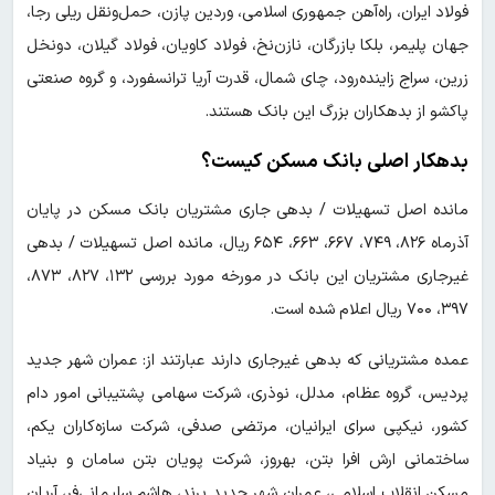
فولاد ایران، راه‌آهن جمهوری اسلامی، وردین پازن، حمل‌ونقل ریلی رجا،
جهان پلیمر، بلکا بازرگان، نازن‌نخ، فولاد کاویان، فولاد گیلان، دونخل
زرین، سراج زاینده‌رود، چای شمال، قدرت آریا ترانسفورد، و گروه صنعتی
پاکشو از بدهکاران بزرگ این بانک هستند.
بدهکار اصلی بانک مسکن کیست؟
مانده اصل تسهیلات / بدهی جاری مشتریان بانک مسکن در پایان
آذرماه ۸۲۶، ۷۴۹، ۶۶۷، ۶۶۳، ۶۵۴ ریال، مانده اصل تسهیلات / بدهی
غیرجاری مشتریان این بانک در مورخه مورد بررسی ۱۳۲، ۸۲۷، ۸۷۳،
۳۹۷، ۷۰۰ ریال اعلام شده است.
عمده مشتریانی که بدهی غیرجاری دارند عبارتند از: عمران شهر جدید
پردیس، گروه عظام، مدلل، نوذری، شرکت سهامی پشتیبانی امور دام
کشور، نیکپی سرای ایرانیان، مرتضی صدفی، شرکت سازه‌کاران یکم،
ساختمانی ارش افرا بتن، بهروز، شرکت پویان بتن سامان و بنیاد
مسکن انقلاب اسلامی، عمران شهر جدید پرند، هاشم سلیمانی‌فر، آریان