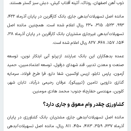
ذوب آهن اصفهان، روناک، آئینه آفتاب کیش، دبش سبز گستر هستند.
مانده اصل تسهیلات/بدهی جاری بانک کارآفرین در پایان آذرماه ۴۲۲،
۹۹۳، ۵۲۳، ۳۱۵، ۲۳۰ ریال اعلام شده است. همچنین مانده اصل
تسهیلات/بدهی غیرجاری مشتریان بانک کارآفرین در پایان آذرماه ۳۸،
۱۵۴، ۱۵۷، ۴۶۸، ۸۲۷ ریال اعلام شده است.
عمده بدهکاران این بانک عبارتند از:پرتو آبی ابتکار نوین، توسعه
صنعت و معدن تدبیر، قند شهدای دزفول، توسعه اعتمادمبین، حمید
آزمون، پارس تابلو، اریس اوکسین، شفا دارو، فرا طرح فولاد، سرمایه
گذاری دارویی تامین (تیپیکو)، عرفان رحیمی درآباد، تابان شهر،
کلوین، مهندسی حفارچاه جنوب؛ محمد هادی مومنین.
کشاورزی چقدر وام معوق و جاری دارد؟
مانده اصل تسهیلات/بدهی جاری مشتریان بانک کشاورزی در پایان
آذرماه ۶۳۷، ۳۵۹، ۴۸۳، ۴۵۰، ۸۱۱ ریال، مانده اصل تسهیلات/بدهی