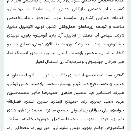
عمده مشتریانی که بدهی غیرجاری دارند عبارتند از: پشتیبانی امور دام
کشور، مادرتخصصی بازرگانی دولتی ایران، سایناگستر پردیسان،
خدمات حمایتی کشاورزی، مؤسسه مولی الموحدین، مادرتخصصی
ساخت و توسعه زیربنا‌های حمل‌ونقل کشور، تولید اتومبیل سایپا،
شرکت سهامی آب منطقه‌ای اردبیل، آرتا پان، آلومینوم پارس، تولیدی
نوشانوش، خوزستان تجارت کانون، حمید باقری درمنی، صنایع چوب و
کاغذ مازندران، محسن راودمند، کرمان موتور، تولیدی لاستیک دنا،
علی صرافان چهارسوقی، و سرمایه‌گذاری استقلال اهواز.
گفتنی است عمده تسهیلات جاری بانک سپه در پایان آذرماه متعلق به
حبیب چیت‌ساز، فرخ عبدالکریم بهمنیار، محسن راودمند، حسن توکلی،
علیرضا احتشامی فرد، محسن طاهری، حمیدرضا حاجی محمدحسین
عرب، سعید جابری، رضا حمیدی ازغدی، حسین اسدی، فضل‌الله
جواهری، علی صرافان چهارسوقی، حسین سالاری، محمد برادران، هادی
ناموری، فردین قدوسی، محمداسماعیل خوش‌خبرخامنه، اسکندر
اسکندری‌فر، جاسم بدوی، بهمن سلیمانی، امیر پورزاد، مصطفی راد،