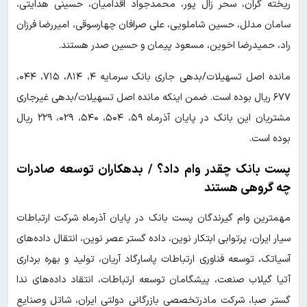
ریخته گران، سحر زال پور، محمدجواد اقدامیان، حسینی هدایتی،
سامان مدلل، حسین شاملویی، علی صرافان چهارسوقی، امیررضا فرزان
راد، حمیدرضا اخوین، مسعود پیمان و حسین صدر هستند.
مانده اصل تسهیلات/بدهی جاری بانک سرمایه ۴، ۸۱۴، ۷۱۵، ۰۴۴،
۶۷۷ ریال بوده است. ضمن اینکه مانده اصل تسهیلات/بدهی غیرجاری
مشتریان این بانک در پایان آذرماه ۵۹، ۵۰۴، ۵۴۰، ۰۲۹، ۲۲۹ ریال
بوده است.
پست بانک چقدر وام داد؟ / بدهکاران توسعه صادرات
چه گروهی هستند
مهمترین وام گیرندگان پست بانک در پایان آذرماه شرکت ارتباطات
سیار ایران، پرتوابی ابتکار نوین، داده گستر عصر نوین، انتقال داده‌های
آسیاتک، توسعه فناوری ارتباطات پاسارگاد آریان، تولید و بهره برداری
آتیا گیلاب صنعت، پیشگامان توسعه ارتباطات، انتقاد داده‌های ندا
گستر صبا، شرکت مادرتخصصی بازرگانی دولتی ایران، شاتل وصنایع