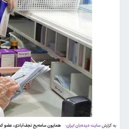
به گزارش
سایت دیده‌بان ایران
؛
همایون سامه‌یح نجف‌آبادی، عضو ک