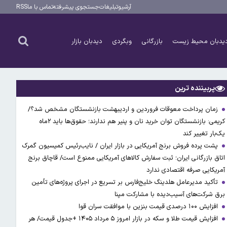
آرشیو
تبلیغات
جستجوی پیشرفته
تماس با ما
RSS
یدبان محیط زیست
بازرگانی
وبگردی
دیدبان بازار
پربیننده ترین
زمان پرداخت معوقات فروردین و اردیبهشت بازنشستگان مشخص شد؟/
کریمی: بازنشستگان توان خرید نان و پنیر هم ندارند؛ حقوق‌ها باید ۲ماه
یک‌بار تغییر کند
پشت پرده فروش برنج آمریکایی در بازار ایران / نایب‌رئیس کمیسیون گمرک
اتاق بازرگانی ایران؛ ثبت سفارش کالاهای آمریکایی ممنوع است/ قاچاق برنج
آمریکایی صرفه اقتصادی ندارد
تأکید مدیرعامل هلدینگ خلیج‌فارس بر تسریع در اجرای پروژه‌های تأمین
برق شرکت‌های آسیب‌دیده با مشارکت مپنا
افزایش ۱۰۰ درصدی قیمت بنزین با موافقت سران قوا
افزایش قیمت طلا و سکه در بازار امروز ۵ مرداد ۱۴۰۵ +جدول قیمت/ هر