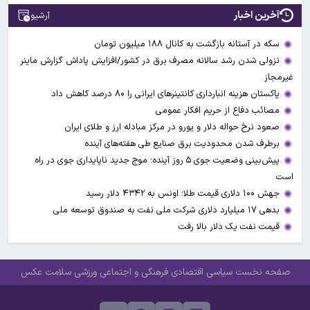
آخرین اخبار
آرشیو
سکه در آستانه بازگشت به کانال ۱۸۸ میلیون تومان
نزولی شدن رشد سالانه مصرف برق در کشور/افزایش پاداش گزارش ماینر
غیرمجاز
پاکستان هزینه انبارداری کانتینرهای ایرانی را ۸۰ درصد کاهش داد
مصائب دفاع از حریم افکار عمومی
صعود نرخ حواله دلار و یورو در مرکز مبادله ارز و طلای ایران
برطرف شدن محدودیت‌ برق صنایع طی هفته‌های آینده
پیش‌بینی وضعیت جوی ۵ روز آینده؛ موج جدید ناپایداری جوی در راه
است
جهش ۱۰۰ دلاری قیمت طلا؛ اونس به ۴۳۴۲ دلار رسید
بدهی ۱۷ میلیارد دلاری شرکت ملی نفت به صندوق توسعه ملی
قیمت نفت یک دلار بالا رفت
صفحه نخست
سیاسی
اقتصادی
فرهنگی و اجتماعی
ورزشی
سلامت
عکس