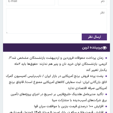
ارسال نظر
پربیننده ترین
زمان پرداخت معوقات فروردین و اردیبهشت بازنشستگان مشخص شد؟/
کریمی: بازنشستگان توان خرید نان و پنیر هم ندارند؛ حقوق‌ها باید ۲ماه
یک‌بار تغییر کند
پشت پرده فروش برنج آمریکایی در بازار ایران / نایب‌رئیس کمیسیون گمرک
اتاق بازرگانی ایران؛ ثبت سفارش کالاهای آمریکایی ممنوع است/ قاچاق برنج
آمریکایی صرفه اقتصادی ندارد
تأکید مدیرعامل هلدینگ خلیج‌فارس بر تسریع در اجرای پروژه‌های تأمین
برق شرکت‌های آسیب‌دیده با مشارکت مپنا
افزایش ۱۰۰ درصدی قیمت بنزین با موافقت سران قوا
افزایش قیمت طلا و سکه در بازار امروز ۵ مرداد ۱۴۰۵ +جدول قیمت/ هر