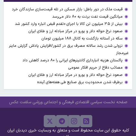
قیمت ملک در دور باطل؛ بازار مسکن در تله قیمت‌سازی سازندگان خرد
میانگین قیمت نفت برنت به ۸۰ دلار می‌رسد
بیش از ۳.۵ میلیون تن کالا با اجرای «تقدم قبض انبار» وارد کشور شد
صعود نرخ حواله دلار و یورو در مرکز مبادله ارز و طلای ایران
سکه در آستانه بازگشت به کانال ۱۸۸ میلیون تومان
نزولی شدن رشد سالانه مصرف برق در کشور/افزایش پاداش گزارش ماینر
غیرمجاز
پاکستان هزینه انبارداری کانتینرهای ایرانی را ۸۰ درصد کاهش داد
مصائب دفاع از حریم افکار عمومی
صعود نرخ حواله دلار و یورو در مرکز مبادله ارز و طلای ایران
برطرف شدن محدودیت‌ برق صنایع طی هفته‌های آینده
صفحه نخست
سیاسی
اقتصادی
فرهنگی و اجتماعی
ورزشی
سلامت
عکس
کلیه حقوق این سایت محفوظ است و متعلق به وبسایت خبری دیدبان ایران