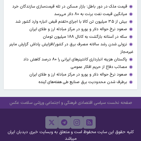
قیمت ملک در دور باطل؛ بازار مسکن در تله قیمت‌سازی سازندگان خرد
میانگین قیمت نفت برنت به ۸۰ دلار می‌رسد
بیش از ۳.۵ میلیون تن کالا با اجرای «تقدم قبض انبار» وارد کشور شد
صعود نرخ حواله دلار و یورو در مرکز مبادله ارز و طلای ایران
سکه در آستانه بازگشت به کانال ۱۸۸ میلیون تومان
نزولی شدن رشد سالانه مصرف برق در کشور/افزایش پاداش گزارش ماینر
غیرمجاز
پاکستان هزینه انبارداری کانتینرهای ایرانی را ۸۰ درصد کاهش داد
مصائب دفاع از حریم افکار عمومی
صعود نرخ حواله دلار و یورو در مرکز مبادله ارز و طلای ایران
برطرف شدن محدودیت‌ برق صنایع طی هفته‌های آینده
صفحه نخست
سیاسی
اقتصادی
فرهنگی و اجتماعی
ورزشی
سلامت
عکس
کلیه حقوق این سایت محفوظ است و متعلق به وبسایت خبری دیدبان ایران
میباشد