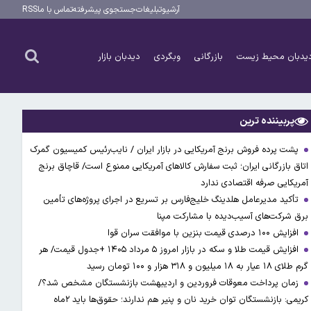
آرشیو
تبلیغات
جستجوی پیشرفته
تماس با ما
RSS
یدبان محیط زیست
بازرگانی
وبگردی
دیدبان بازار
پربیننده ترین
پشت پرده فروش برنج آمریکایی در بازار ایران / نایب‌رئیس کمیسیون گمرک
اتاق بازرگانی ایران؛ ثبت سفارش کالاهای آمریکایی ممنوع است/ قاچاق برنج
آمریکایی صرفه اقتصادی ندارد
تأکید مدیرعامل هلدینگ خلیج‌فارس بر تسریع در اجرای پروژه‌های تأمین
برق شرکت‌های آسیب‌دیده با مشارکت مپنا
افزایش ۱۰۰ درصدی قیمت بنزین با موافقت سران قوا
افزایش قیمت طلا و سکه در بازار امروز ۵ مرداد ۱۴۰۵ +جدول قیمت/ هر
گرم طلای ۱۸ عیار به ۱۸ میلیون و ۳۱۸ هزار و ۱۰۰ تومان رسید
زمان پرداخت معوقات فروردین و اردیبهشت بازنشستگان مشخص شد؟/
کریمی: بازنشستگان توان خرید نان و پنیر هم ندارند؛ حقوق‌ها باید ۲ماه