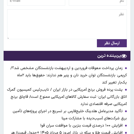
ارسال نظر
پربیننده ترین
زمان پرداخت معوقات فروردین و اردیبهشت بازنشستگان مشخص شد؟/
کریمی: بازنشستگان توان خرید نان و پنیر هم ندارند؛ حقوق‌ها باید ۲ماه
یک‌بار تغییر کند
پشت پرده فروش برنج آمریکایی در بازار ایران / نایب‌رئیس کمیسیون گمرک
اتاق بازرگانی ایران؛ ثبت سفارش کالاهای آمریکایی ممنوع است/ قاچاق برنج
آمریکایی صرفه اقتصادی ندارد
تأکید مدیرعامل هلدینگ خلیج‌فارس بر تسریع در اجرای پروژه‌های تأمین
برق شرکت‌های آسیب‌دیده با مشارکت مپنا
افزایش ۱۰۰ درصدی قیمت بنزین با موافقت سران قوا
افزایش قیمت طلا و سکه در بازار امروز ۵ مرداد ۱۴۰۵ +جدول قیمت/ هر