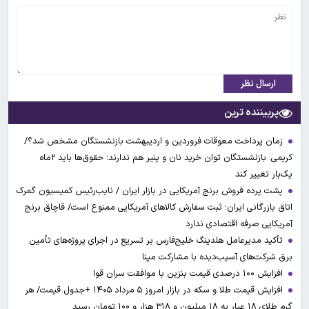
ارسال نظر
پربیننده ترین
زمان پرداخت معوقات فروردین و اردیبهشت بازنشستگان مشخص شد؟/
کریمی: بازنشستگان توان خرید نان و پنیر هم ندارند؛ حقوق‌ها باید ۲ماه
یک‌بار تغییر کند
پشت پرده فروش برنج آمریکایی در بازار ایران / نایب‌رئیس کمیسیون گمرک
اتاق بازرگانی ایران؛ ثبت سفارش کالاهای آمریکایی ممنوع است/ قاچاق برنج
آمریکایی صرفه اقتصادی ندارد
تأکید مدیرعامل هلدینگ خلیج‌فارس بر تسریع در اجرای پروژه‌های تأمین
برق شرکت‌های آسیب‌دیده با مشارکت مپنا
افزایش ۱۰۰ درصدی قیمت بنزین با موافقت سران قوا
افزایش قیمت طلا و سکه در بازار امروز ۵ مرداد ۱۴۰۵ +جدول قیمت/ هر
گرم طلای ۱۸ عیار به ۱۸ میلیون و ۳۱۸ هزار و ۱۰۰ تومان رسید