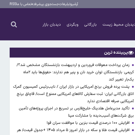
آرشیو
تبلیغات
جستجوی پیشرفته
تماس با ما
RSS
یدبان محیط زیست
بازرگانی
وبگردی
دیدبان بازار
پربیننده ترین
زمان پرداخت معوقات فروردین و اردیبهشت بازنشستگان مشخص شد؟/
کریمی: بازنشستگان توان خرید نان و پنیر هم ندارند؛ حقوق‌ها باید ۲ماه
یک‌بار تغییر کند
پشت پرده فروش برنج آمریکایی در بازار ایران / نایب‌رئیس کمیسیون گمرک
اتاق بازرگانی ایران؛ ثبت سفارش کالاهای آمریکایی ممنوع است/ قاچاق برنج
آمریکایی صرفه اقتصادی ندارد
تأکید مدیرعامل هلدینگ خلیج‌فارس بر تسریع در اجرای پروژه‌های تأمین
برق شرکت‌های آسیب‌دیده با مشارکت مپنا
افزایش ۱۰۰ درصدی قیمت بنزین با موافقت سران قوا
افزایش قیمت طلا و سکه در بازار امروز ۵ مرداد ۱۴۰۵ +جدول قیمت/ هر