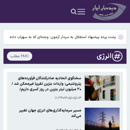
ایرانی‌ها از نظر آی‌کیو رتبه چندم جهان را دارند؟
ادغام بانکها به تصویب رسید
پشت پرده پیشنهاد استقلال به سردار آزمون؛ وعده‌ای که به سهراب داده
بودند!
آخرین وضعیت بازار رمزارزها در جهان/ معاملات ۶ رمزارز متوقف شد
انرژی
۲۸۸۱ مطلب
استارتاپ بریتانیایی از کپسول زیست زیرآبی برای پژوهشگران رونمایی کرد
ایرانی‌ها از نظر آی‌کیو رتبه چندم جهان را دارند؟
سخنگوی اتحادیه صادرکنندگان فرآورده‌های
پتروشیمی: واردات بنزین تقریبا غیرممکن شد /
ادغام بانکها به تصویب رسید
۲۰ میلیون لیتر بنزین در روز کسری داریم/
بازگشت پتروشیمی‌ها به چرخه تولید/ احتمال
۱۱:۳۴
۱۴۰۵/۰۵/۰۴
تغییر در سیاست‌های بنزینی دولت وجود دارد
مسیر سرمایه‌گذاری‌های انرژی جهان تغییر
می‌کند