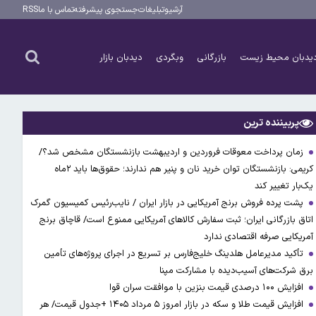
آرشیو
تبلیغات
جستجوی پیشرفته
تماس با ما
RSS
یدبان محیط زیست
بازرگانی
وبگردی
دیدبان بازار
پربیننده ترین
زمان پرداخت معوقات فروردین و اردیبهشت بازنشستگان مشخص شد؟/
کریمی: بازنشستگان توان خرید نان و پنیر هم ندارند؛ حقوق‌ها باید ۲ماه
یک‌بار تغییر کند
پشت پرده فروش برنج آمریکایی در بازار ایران / نایب‌رئیس کمیسیون گمرک
اتاق بازرگانی ایران؛ ثبت سفارش کالاهای آمریکایی ممنوع است/ قاچاق برنج
آمریکایی صرفه اقتصادی ندارد
تأکید مدیرعامل هلدینگ خلیج‌فارس بر تسریع در اجرای پروژه‌های تأمین
برق شرکت‌های آسیب‌دیده با مشارکت مپنا
افزایش ۱۰۰ درصدی قیمت بنزین با موافقت سران قوا
افزایش قیمت طلا و سکه در بازار امروز ۵ مرداد ۱۴۰۵ +جدول قیمت/ هر