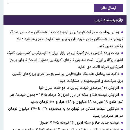
ارسال نظر
پربیننده ترین
زمان پرداخت معوقات فروردین و اردیبهشت بازنشستگان مشخص شد؟/
کریمی: بازنشستگان توان خرید نان و پنیر هم ندارند؛ حقوق‌ها باید ۲ماه
یک‌بار تغییر کند
پشت پرده فروش برنج آمریکایی در بازار ایران / نایب‌رئیس کمیسیون گمرک
اتاق بازرگانی ایران؛ ثبت سفارش کالاهای آمریکایی ممنوع است/ قاچاق برنج
آمریکایی صرفه اقتصادی ندارد
تأکید مدیرعامل هلدینگ خلیج‌فارس بر تسریع در اجرای پروژه‌های تأمین
برق شرکت‌های آسیب‌دیده با مشارکت مپنا
افزایش ۱۰۰ درصدی قیمت بنزین با موافقت سران قوا
افزایش قیمت طلا و سکه در بازار امروز ۵ مرداد ۱۴۰۵ +جدول قیمت/ هر
گرم طلای ۱۸ عیار به ۱۸ میلیون و ۳۱۸ هزار و ۱۰۰ تومان رسید
میانگین قیمت مسکن در تهران به به محدوده ۲۳۰ تا ۲۴۰ میلیون تومان
در هر مترمربع رسید
قیمت جدید طلا و سکه امروز ۲۶ تیرماه ۱۴۰۵/ جدول
قیمت زمان بازگشایی طلا و سکه امروز ۲۳ تیرماه ۱۴۰۵/ سکه مرز جدید