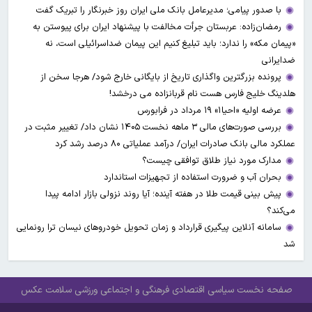
با صدور پیامی؛ مدیرعامل بانک ملی ایران روز خبرنگار را تبریک گفت
رمضان‌زاده: عربستان جرأت مخالفت با پیشنهاد ایران برای پیوستن به
«پیمان مکه» را ندارد؛ باید تبلیغ کنیم این پیمان ضداسرائیلی است، نه
ضدایرانی
پرونده بزرگترین واگذاری تاریخ از بایگانی خارج شود/ هرجا سخن از
هلدینگ خلیج فارس هست نام قربانزاده می درخشد!
عرضه اولیه «احیا۱» ۱۹ مرداد در فرابورس
بررسی صورت‌های مالی ۳ ماهه نخست ۱۴۰۵ نشان داد/ تغییر مثبت در
عملکرد مالی بانک صادرات ایران/ درآمد عملیاتی ۸۰ درصد رشد کرد
مدارک مورد نیاز طلاق توافقی چیست؟
بحران آب و ضرورت استفاده از تجهیزات استاندارد
پیش بینی قیمت طلا در هفته آینده؛ آیا روند نزولی بازار ادامه پیدا
می‌کند؟
سامانه آنلاین پیگیری قرارداد‌ و زمان تحویل خودرو‌های نیسان ترا رونمایی
شد
صفحه نخست
سیاسی
اقتصادی
فرهنگی و اجتماعی
ورزشی
سلامت
عکس