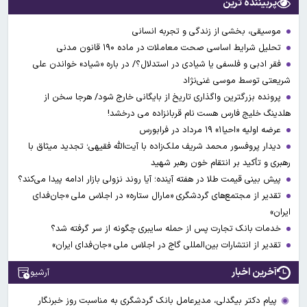
پربیننده ترین
موسیقی، بخشی از زندگی و تجربه انسانی
تحلیل شرایط اساسی صحت معاملات در ماده ۱۹۰ قانون مدنی
فقر ادبی و فلسفی یا شیادی در استدلال؟/ در باره «شیاد» خواندن علی
شریعتی توسط موسی غنی‌نژاد
پرونده بزرگترین واگذاری تاریخ از بایگانی خارج شود/ هرجا سخن از
هلدینگ خلیج فارس هست نام قربانزاده می درخشد!
عرضه اولیه «احیا۱» ۱۹ مرداد در فرابورس
دیدار پروفسور محمد شریف ملک‌زاده با آیت‌الله فقیهی؛ تجدید میثاق با
رهبری و تأکید بر انتقام خون رهبر شهید
پیش بینی قیمت طلا در هفته آینده؛ آیا روند نزولی بازار ادامه پیدا می‌کند؟
تقدیر از مجتمع‌های گردشگری «مارال ستاره» در اجلاس ملی «جان‌فدای
ایران»
خدمات بانک تجارت پس از حمله سایبری چگونه از سر گرفته شد؟
تقدیر از انتشارات بین‌المللی گاج در اجلاس ملی «جان‌فدای ایران»
آخرین اخبار
آرشیو
پیام دکتر بیگدلی، مدیرعامل بانک گردشگری به مناسبت روز خبرنگار