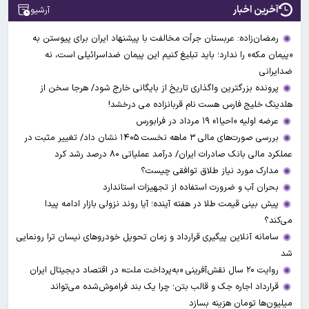
آخرین اخبار
آرشیو
رمضان‌زاده: عربستان جرأت مخالفت با پیشنهاد ایران برای پیوستن به
«پیمان مکه» را ندارد؛ باید تبلیغ کنیم این پیمان ضداسرائیلی است، نه
ضدایرانی
پرونده بزرگترین واگذاری تاریخ از بایگانی خارج شود/ هرجا سخن از
هلدینگ خلیج فارس هست نام قربانزاده می درخشد!
عرضه اولیه «احیا۱» ۱۹ مرداد در فرابورس
بررسی صورت‌های مالی ۳ ماهه نخست ۱۴۰۵ نشان داد/ تغییر مثبت در
عملکرد مالی بانک صادرات ایران/ درآمد عملیاتی ۸۰ درصد رشد کرد
مدارک مورد نیاز طلاق توافقی چیست؟
بحران آب و ضرورت استفاده از تجهیزات استاندارد
پیش بینی قیمت طلا در هفته آینده؛ آیا روند نزولی بازار ادامه پیدا
می‌کند؟
سامانه آنلاین پیگیری قرارداد‌ و زمان تحویل خودرو‌های نیسان ترا رونمایی
شد
روایت ۲۰ سال نقش‌آفرینی «به‌پرداخت ملت» در اقتصاد دیجیتال ایران
قرارداد اجاره جک و قالب بتن؛ چرا یک بند فراموش‌شده می‌تواند
میلیون‌ها تومان هزینه بسازد