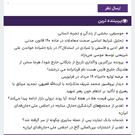
ارسال نظر
پربیننده ترین
موسیقی، بخشی از زندگی و تجربه انسانی
تحلیل شرایط اساسی صحت معاملات در ماده ۱۹۰ قانون مدنی
فقر ادبی و فلسفی یا شیادی در استدلال؟/ در باره «شیاد» خواندن علی
شریعتی توسط موسی غنی‌نژاد
پرونده بزرگترین واگذاری تاریخ از بایگانی خارج شود/ هرجا سخن از
هلدینگ خلیج فارس هست نام قربانزاده می درخشد!
عرضه اولیه «احیا۱» ۱۹ مرداد در فرابورس
دیدار پروفسور محمد شریف ملک‌زاده با آیت‌الله فقیهی؛ تجدید میثاق با
رهبری و تأکید بر انتقام خون رهبر شهید
پیش بینی قیمت طلا در هفته آینده؛ آیا روند نزولی بازار ادامه پیدا می‌کند؟
تقدیر از مجتمع‌های گردشگری «مارال ستاره» در اجلاس ملی «جان‌فدای
ایران»
خدمات بانک تجارت پس از حمله سایبری چگونه از سر گرفته شد؟
تقدیر از انتشارات بین‌المللی گاج در اجلاس ملی «جان‌فدای ایران»