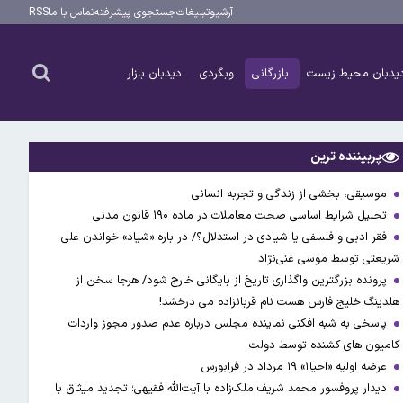
آرشیو
تبلیغات
جستجوی پیشرفته
تماس با ما
RSS
یدبان محیط زیست
بازرگانی
وبگردی
دیدبان بازار
پربیننده ترین
موسیقی، بخشی از زندگی و تجربه انسانی
تحلیل شرایط اساسی صحت معاملات در ماده ۱۹۰ قانون مدنی
فقر ادبی و فلسفی یا شیادی در استدلال؟/ در باره «شیاد» خواندن علی
شریعتی توسط موسی غنی‌نژاد
پرونده بزرگترین واگذاری تاریخ از بایگانی خارج شود/ هرجا سخن از
هلدینگ خلیج فارس هست نام قربانزاده می درخشد!
پاسخی به شبه افکنی نماینده مجلس درباره عدم صدور مجوز واردات
کامیون های کشنده توسط دولت
عرضه اولیه «احیا۱» ۱۹ مرداد در فرابورس
دیدار پروفسور محمد شریف ملک‌زاده با آیت‌الله فقیهی؛ تجدید میثاق با