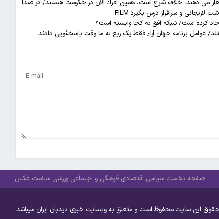
 شعار می دهند، خلاف شرع است، همین افراد الان در حکومت هستند/ در صدا
اریجانی و سرافراز درس بگیرد FILM
یجاد کرده است/ شبکه افق به کجا وابسته است؟
تند/ عوامل برنامه جهان آراء فقط یک ربع به ما وقت پاسخگویی دادند
صفحه نخست
سیاسی
اقتصادی
فرهنگی و اجتماعی
ورزشی
سلامت
عکس
حقوق این سایت محفوظ است و متعلق به وبسایت خبری دیدبان ایران میباشد