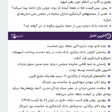
رهبری و تأکید بر انتقام خون رهبر شهید
پیش بینی قیمت طلا در هفته آینده؛ آیا روند نزولی بازار ادامه پیدا می‌کند؟
تقدیر از مجتمع‌های گردشگری «مارال ستاره» در اجلاس ملی «جان‌فدای
ایران»
خدمات بانک تجارت پس از حمله سایبری چگونه از سر گرفته شد؟
آخرین اخبار
آرشیو
ایده کادو تولد ندارید؟این مقاله برای شماست
براساس گزارش بانک مرکزی؛ بانک ملت در رتبه نخست پرداخت تسهیلات
ازدواج و فرزندآوری قرار گرفت
پاسخی به شبه افکنی نماینده مجلس درباره عدم صدور مجوز واردات
کامیون های کشنده توسط دولت
ناگفته‌های قربانزاده از واگذاری ۱۲ درصد هلدینگ خلیج فارس
پیام دکتر مهدی جهانگیری به مناسبت روز خبرنگار
سلامت جنسی مردان در عصر سبک زندگی مدرن؛ آنچه پژوهش‌ها درباره
عوامل مؤثر بر کیفیت رابطه نشان می‌دهند
بهترین روش های کسب درآمد دلاری در ایران (۸ راه آپدیت ۱۴۰۵)
پیام دکتر بیگدلی، مدیرعامل بانک گردشگری به مناسبت روز خبرنگار