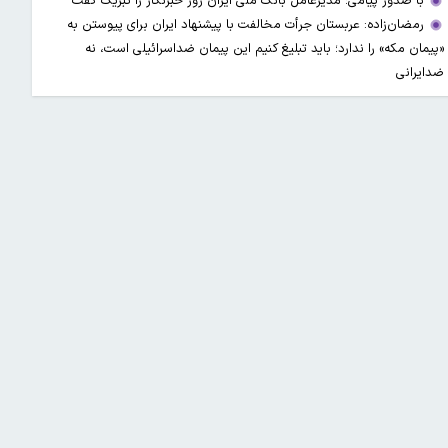
با صدور پیامی؛ مدیرعامل بانک ملی ایران روز خبرنگار را تبریک گفت
رمضان‌زاده: عربستان جرأت مخالفت با پیشنهاد ایران برای پیوستن به
«پیمان مکه» را ندارد؛ باید تبلیغ کنیم این پیمان ضداسرائیلی است، نه
ضدایرانی