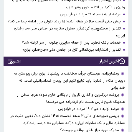
دیدار پروفسور محمد شریف ملک‌زاده با آیت‌الله فقیهی؛ تجدید میثاق با
رهبری و تأکید بر انتقام خون رهبر شهید
عرضه اولیه «احیا۱» ۱۹ مرداد در فرابورس
پیش بینی قیمت طلا در هفته آینده؛ آیا روند نزولی بازار ادامه پیدا می‌کند؟
تقدیر از مجتمع‌های گردشگری «مارال ستاره» در اجلاس ملی «جان‌فدای
ایران»
خدمات بانک تجارت پس از حمله سایبری چگونه از سر گرفته شد؟
تقدیر از انتشارات بین‌المللی گاج در اجلاس ملی «جان‌فدای ایران»
آخرین اخبار
آرشیو
رمضان‌زاده: عربستان جرأت مخالفت با پیشنهاد ایران برای پیوستن به
«پیمان مکه» را ندارد؛ باید تبلیغ کنیم این پیمان ضداسرائیلی است، نه
ضدایرانی
پرونده بزرگترین واگذاری تاریخ از بایگانی خارج شود/ هرجا سخن از
هلدینگ خلیج فارس هست نام قربانزاده می درخشد!
عرضه اولیه «احیا۱» ۱۹ مرداد در فرابورس
بررسی صورت‌های مالی ۳ ماهه نخست ۱۴۰۵ نشان داد/ تغییر مثبت در
عملکرد مالی بانک صادرات ایران/ درآمد عملیاتی ۸۰ درصد رشد کرد
مدارک مورد نیاز طلاق توافقی چیست؟