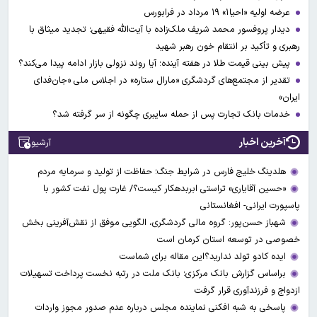
عرضه اولیه «احیا۱» ۱۹ مرداد در فرابورس
دیدار پروفسور محمد شریف ملک‌زاده با آیت‌الله فقیهی؛ تجدید میثاق با
رهبری و تأکید بر انتقام خون رهبر شهید
پیش بینی قیمت طلا در هفته آینده؛ آیا روند نزولی بازار ادامه پیدا می‌کند؟
تقدیر از مجتمع‌های گردشگری «مارال ستاره» در اجلاس ملی «جان‌فدای
ایران»
خدمات بانک تجارت پس از حمله سایبری چگونه از سر گرفته شد؟
آخرین اخبار
آرشیو
هلدینگ خلیج فارس در شرایط جنگ؛ حفاظت از تولید و سرمایه مردم
«حسین آقایاری» تراستی ابربدهکار کیست؟/ غارت پول نفت کشور با
پاسپورت ایرانی- افغانستانی
شهباز حسن‌پور: گروه مالی گردشگری، الگویی موفق از نقش‌آفرینی بخش
خصوصی در توسعه استان کرمان است
ایده کادو تولد ندارید؟این مقاله برای شماست
براساس گزارش بانک مرکزی؛ بانک ملت در رتبه نخست پرداخت تسهیلات
ازدواج و فرزندآوری قرار گرفت
پاسخی به شبه افکنی نماینده مجلس درباره عدم صدور مجوز واردات