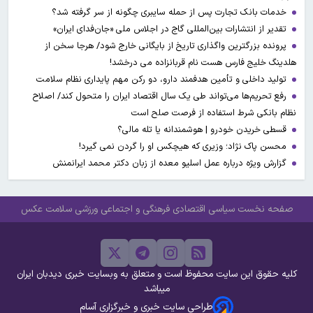
خدمات بانک تجارت پس از حمله سایبری چگونه از سر گرفته شد؟
تقدیر از انتشارات بین‌المللی گاج در اجلاس ملی «جان‌فدای ایران»
پرونده بزرگترین واگذاری تاریخ از بایگانی خارج شود/ هرجا سخن از
هلدینگ خلیج فارس هست نام قربانزاده می درخشد!
تولید داخلی و تأمین هدفمند دارو، دو رکن مهم پایداری نظام سلامت
رفع تحریم‌ها می‌تواند طی یک سال اقتصاد ایران را متحول کند/ اصلاح
نظام بانکی شرط استفاده از فرصت صلح است
قسطی خریدن خودرو | هوشمندانه یا تله مالی؟
محسن پاک نژاد؛ وزیری که هیچکس او را گردن نمی گیرد!
گزارش ویژه درباره عمل اسلیو معده از زبان دکتر محمد ایرانمنش
صفحه نخست
سیاسی
اقتصادی
فرهنگی و اجتماعی
ورزشی
سلامت
عکس
کلیه حقوق این سایت محفوظ است و متعلق به وبسایت خبری دیدبان ایران
میباشد
طراحی سایت خبری و خبرگزاری آسام