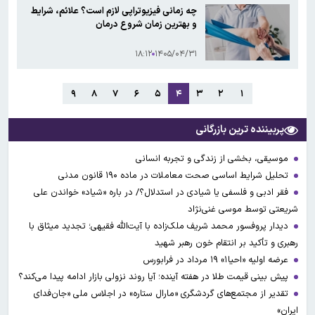
چه زمانی فیزیوتراپی لازم است؟ علائم، شرایط
و بهترین زمان شروع درمان
۱۸:۱۲
۱۴۰۵/۰۴/۳۱
۹
۸
۷
۶
۵
۴
۳
۲
۱
پربیننده ترین بازرگانی
موسیقی، بخشی از زندگی و تجربه انسانی
تحلیل شرایط اساسی صحت معاملات در ماده ۱۹۰ قانون مدنی
فقر ادبی و فلسفی یا شیادی در استدلال؟/ در باره «شیاد» خواندن علی
شریعتی توسط موسی غنی‌نژاد
دیدار پروفسور محمد شریف ملک‌زاده با آیت‌الله فقیهی؛ تجدید میثاق با
رهبری و تأکید بر انتقام خون رهبر شهید
عرضه اولیه «احیا۱» ۱۹ مرداد در فرابورس
پیش بینی قیمت طلا در هفته آینده؛ آیا روند نزولی بازار ادامه پیدا می‌کند؟
تقدیر از مجتمع‌های گردشگری «مارال ستاره» در اجلاس ملی «جان‌فدای
ایران»