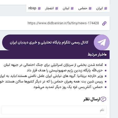
ایران
حماس
لبنان
انفجار
nbsp
کانال رسمی تلگرام پایگاه تحلیلی و خبری
دیدبان ایران
اخبار مرتبط
آماده شدن بخشی از سربازان اسرائیلی برای جنگ احتمالی در جبهه لبنان
حزب‌الله پایگاه زبدین رژیم صهیونیستی را هدف قرار داد
وزیر خارجه بریتانیا: گروه های نیابتی ایران عامل ناامنی هستند/باید به 
رییس شین بت: همه رهبران حماس را که در دیگر کشورها ساکن هستند خو
حماس: آتش‌بس غزه یک روز دیگر تمدید می‌شود
ارسال نظر