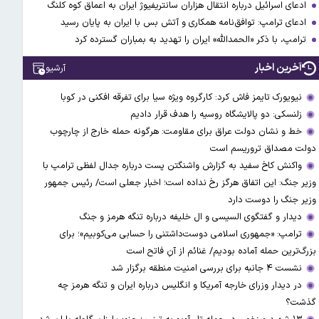
ادعای اسرائیل درباره انتقال هزاران سانتریفیوژ ایران به اعماق کوه کلنگ
ادعای ترامپ: توافق‌نامه همکاری و آتش بس با ایران به پایان رسید
ترامپ، با ذکر «الحمدالله» ایران را تهدید به بمباران گسترده کرد
آخرین اخبار
آرشیو
نیویورک تایمز فاش کرد: کارگروه ویژه سیا برای تفرقه افکنی در کوبا
زلنسکی: دو پالایشگاه روسیه را هدف قرار دادیم
خط و نشان دولت عراق برای مقاومت: هرگونه حمله خارج از چارچوب
دولت مصداق تروریسم است
واکنش کاخ سفید به گزارش واشنگتن پست درباره جدال لفظی ترامپ با
وزیر جنگ: این اتفاق هرگز رخ نداده است؛ اخبار جعلی است/ رئیس جمهور
وزیر جنگ را دوست دارد
دیدار و گفتگوی السیسی و ال خلیفه درباره تنگه هرمز و جنگ
ترامپ: «جمهوری اسلامی دوست‌داشتنی را حسابی می‌کوبیم»؛ برای
بزرگ‌ترین حمله آماده بودیم/ غنائم از آنِ فاتح است
نشست ۴ جانبه برای بررسی امنیت منطقه برگزار شد
در دیدار وزرای خارجه آمریکا و انگلیس درباره ایران و تنگه هرمز چه
گذشت؟