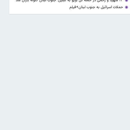
۱۳ شهید و زخمی در حمله تل آویو به تبنین؛ جنوب لبنان گلوله باران شد
حملات اسرائیل به جنوب لبنان+فیلم