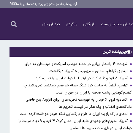
آرشیو
تبلیغات
جستجوی پیشرفته
تماس با ما
RSS
یدبان محیط زیست
بازرگانی
وبگردی
دیدبان بازار
پربیننده ترین
شهادت ۴ پاسدار ایرانی در حمله دیشب آمریکت و عربستان به عراق
لیندزی گراهام، سناتور جمهوریخواه آمریکا درگذشت
آمریکا ۸ فرد و ۶ شرکت در ارتباط با دولت ایران را تحریم کرد
ترامپ: قطعاً به سایت کوه کلنگ حمله خواهیم کرد/شما نمی‌دانید چه
گفت‌وگوهایی پشت صحنه با ایران در جریان است
اتحادیه اروپا ۶ فرد را به فهرست تحریم‌های ایران افزود/ پنج قاضی
دادگاه‌های انقلاب و یک هکر در لیست تحریم ها
ادعای باراک راوید: ایران با طرح بازگشایی تنگه هرمز موافقت کرده است
آمریکا تحریم‌های جدیدی علیه ایران اعمال کرد/ ۴ فرد و ۹ نهاد مرتبط با
دولت ایران در فهرست تحریم ها+اسامی