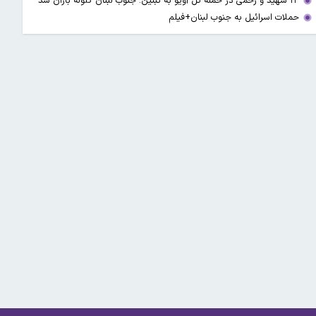
۱۳ شهید و زخمی در حمله تل آویو به تبنین؛ جنوب لبنان گلوله باران شد
حملات اسرائیل به جنوب لبنان+فیلم