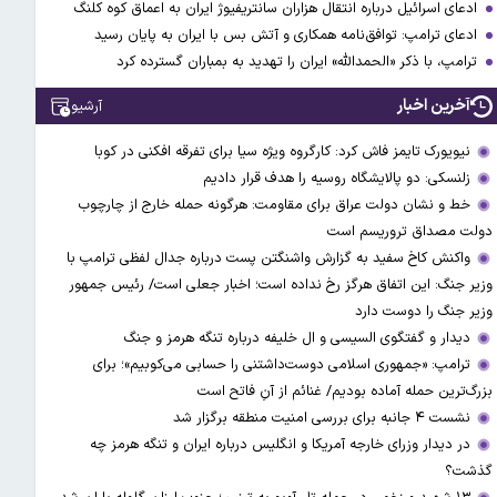
ادعای اسرائیل درباره انتقال هزاران سانتریفیوژ ایران به اعماق کوه کلنگ
ادعای ترامپ: توافق‌نامه همکاری و آتش بس با ایران به پایان رسید
ترامپ، با ذکر «الحمدالله» ایران را تهدید به بمباران گسترده کرد
آخرین اخبار
آرشیو
نیویورک تایمز فاش کرد: کارگروه ویژه سیا برای تفرقه افکنی در کوبا
زلنسکی: دو پالایشگاه روسیه را هدف قرار دادیم
خط و نشان دولت عراق برای مقاومت: هرگونه حمله خارج از چارچوب
دولت مصداق تروریسم است
واکنش کاخ سفید به گزارش واشنگتن پست درباره جدال لفظی ترامپ با
وزیر جنگ: این اتفاق هرگز رخ نداده است؛ اخبار جعلی است/ رئیس جمهور
وزیر جنگ را دوست دارد
دیدار و گفتگوی السیسی و ال خلیفه درباره تنگه هرمز و جنگ
ترامپ: «جمهوری اسلامی دوست‌داشتنی را حسابی می‌کوبیم»؛ برای
بزرگ‌ترین حمله آماده بودیم/ غنائم از آنِ فاتح است
نشست ۴ جانبه برای بررسی امنیت منطقه برگزار شد
در دیدار وزرای خارجه آمریکا و انگلیس درباره ایران و تنگه هرمز چه
گذشت؟