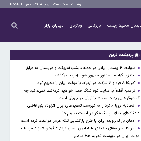
آرشیو
تبلیغات
جستجوی پیشرفته
تماس با ما
RSS
یدبان محیط زیست
بازرگانی
وبگردی
دیدبان بازار
پربیننده ترین
شهادت ۴ پاسدار ایرانی در حمله دیشب آمریکت و عربستان به عراق
لیندزی گراهام، سناتور جمهوریخواه آمریکا درگذشت
آمریکا ۸ فرد و ۶ شرکت در ارتباط با دولت ایران را تحریم کرد
ترامپ: قطعاً به سایت کوه کلنگ حمله خواهیم کرد/شما نمی‌دانید چه
گفت‌وگوهایی پشت صحنه با ایران در جریان است
اتحادیه اروپا ۶ فرد را به فهرست تحریم‌های ایران افزود/ پنج قاضی
دادگاه‌های انقلاب و یک هکر در لیست تحریم ها
ادعای باراک راوید: ایران با طرح بازگشایی تنگه هرمز موافقت کرده است
آمریکا تحریم‌های جدیدی علیه ایران اعمال کرد/ ۴ فرد و ۹ نهاد مرتبط با
دولت ایران در فهرست تحریم ها+اسامی