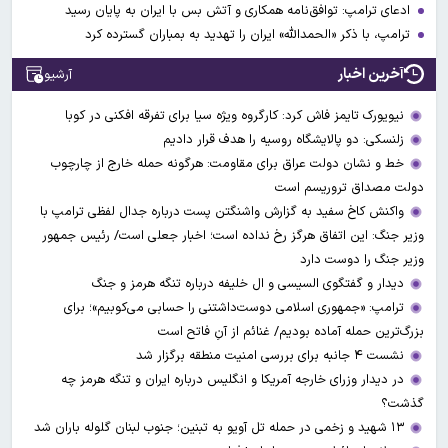
ادعای ترامپ: توافق‌نامه همکاری و آتش بس با ایران به پایان رسید
ترامپ، با ذکر «الحمدالله» ایران را تهدید به بمباران گسترده کرد
آخرین اخبار
آرشیو
نیویورک تایمز فاش کرد: کارگروه ویژه سیا برای تفرقه افکنی در کوبا
زلنسکی: دو پالایشگاه روسیه را هدف قرار دادیم
خط و نشان دولت عراق برای مقاومت: هرگونه حمله خارج از چارچوب
دولت مصداق تروریسم است
واکنش کاخ سفید به گزارش واشنگتن پست درباره جدال لفظی ترامپ با
وزیر جنگ: این اتفاق هرگز رخ نداده است؛ اخبار جعلی است/ رئیس جمهور
وزیر جنگ را دوست دارد
دیدار و گفتگوی السیسی و ال خلیفه درباره تنگه هرمز و جنگ
ترامپ: «جمهوری اسلامی دوست‌داشتنی را حسابی می‌کوبیم»؛ برای
بزرگ‌ترین حمله آماده بودیم/ غنائم از آنِ فاتح است
نشست ۴ جانبه برای بررسی امنیت منطقه برگزار شد
در دیدار وزرای خارجه آمریکا و انگلیس درباره ایران و تنگه هرمز چه
گذشت؟
۱۳ شهید و زخمی در حمله تل آویو به تبنین؛ جنوب لبنان گلوله باران شد