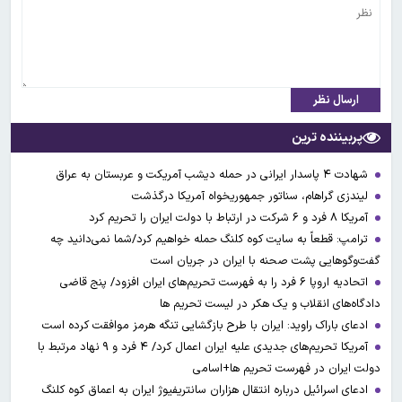
ارسال نظر
پربیننده ترین
شهادت ۴ پاسدار ایرانی در حمله دیشب آمریکت و عربستان به عراق
لیندزی گراهام، سناتور جمهوریخواه آمریکا درگذشت
آمریکا ۸ فرد و ۶ شرکت در ارتباط با دولت ایران را تحریم کرد
ترامپ: قطعاً به سایت کوه کلنگ حمله خواهیم کرد/شما نمی‌دانید چه
گفت‌وگوهایی پشت صحنه با ایران در جریان است
اتحادیه اروپا ۶ فرد را به فهرست تحریم‌های ایران افزود/ پنج قاضی
دادگاه‌های انقلاب و یک هکر در لیست تحریم ها
ادعای باراک راوید: ایران با طرح بازگشایی تنگه هرمز موافقت کرده است
آمریکا تحریم‌های جدیدی علیه ایران اعمال کرد/ ۴ فرد و ۹ نهاد مرتبط با
دولت ایران در فهرست تحریم ها+اسامی
ادعای اسرائیل درباره انتقال هزاران سانتریفیوژ ایران به اعماق کوه کلنگ