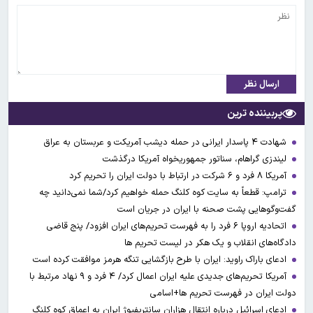
ارسال نظر
پربیننده ترین
شهادت ۴ پاسدار ایرانی در حمله دیشب آمریکت و عربستان به عراق
لیندزی گراهام، سناتور جمهوریخواه آمریکا درگذشت
آمریکا ۸ فرد و ۶ شرکت در ارتباط با دولت ایران را تحریم کرد
ترامپ: قطعاً به سایت کوه کلنگ حمله خواهیم کرد/شما نمی‌دانید چه
گفت‌وگوهایی پشت صحنه با ایران در جریان است
اتحادیه اروپا ۶ فرد را به فهرست تحریم‌های ایران افزود/ پنج قاضی
دادگاه‌های انقلاب و یک هکر در لیست تحریم ها
ادعای باراک راوید: ایران با طرح بازگشایی تنگه هرمز موافقت کرده است
آمریکا تحریم‌های جدیدی علیه ایران اعمال کرد/ ۴ فرد و ۹ نهاد مرتبط با
دولت ایران در فهرست تحریم ها+اسامی
ادعای اسرائیل درباره انتقال هزاران سانتریفیوژ ایران به اعماق کوه کلنگ