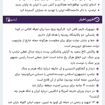
ادعای ترامپ: توافق‌نامه همکاری و آتش بس با ایران به پایان رسید
ترامپ، با ذکر «الحمدالله» ایران را تهدید به بمباران گسترده کرد
آخرین اخبار
آرشیو
نیویورک تایمز فاش کرد: کارگروه ویژه سیا برای تفرقه افکنی در کوبا
زلنسکی: دو پالایشگاه روسیه را هدف قرار دادیم
خط و نشان دولت عراق برای مقاومت: هرگونه حمله خارج از چارچوب
دولت مصداق تروریسم است
واکنش کاخ سفید به گزارش واشنگتن پست درباره جدال لفظی ترامپ با
وزیر جنگ: این اتفاق هرگز رخ نداده است؛ اخبار جعلی است/ رئیس جمهور
وزیر جنگ را دوست دارد
دیدار و گفتگوی السیسی و ال خلیفه درباره تنگه هرمز و جنگ
ترامپ: «جمهوری اسلامی دوست‌داشتنی را حسابی می‌کوبیم»؛ برای
بزرگ‌ترین حمله آماده بودیم/ غنائم از آنِ فاتح است
نشست ۴ جانبه برای بررسی امنیت منطقه برگزار شد
در دیدار وزرای خارجه آمریکا و انگلیس درباره ایران و تنگه هرمز چه
گذشت؟
۱۳ شهید و زخمی در حمله تل آویو به تبنین؛ جنوب لبنان گلوله باران شد