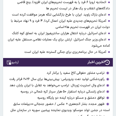
اتحادیه اروپا ۶ فرد را به فهرست تحریم‌های ایران افزود/ پنج قاضی
دادگاه‌های انقلاب و یک هکر در لیست تحریم ها
ادعای باراک راوید: ایران با طرح بازگشایی تنگه هرمز موافقت کرده است
آمریکا تحریم‌های جدیدی علیه ایران اعمال کرد/ ۴ فرد و ۹ نهاد مرتبط با
دولت ایران در فهرست تحریم ها+اسامی
ادعای اسرائیل درباره انتقال هزاران سانتریفیوژ ایران به اعماق کوه کلنگ
ادعای وزیر جنگ اسرائیل: ارتش برای یک عملیات نظامی مستقل علیه ایران
آماده می‌شود
آمریکا در حال برنامه‌ریزی برای جنگی گسترده‌ علیه ایران است
آخرین اخبار
آرشیو
ترامپ مشاور حقوقی کاخ سفید را برکنار کرد
رکوردشکنی تولید نفت پتروبراس؛ پیش‌بینی‌ها برای سال ۲۰۲۶ فراتر رفت
ادعای وال‌ استریت ژورنال: ترامپ می‌خواهد به تقابل با ایران پایان دهد
ادعای زلنسکی درباره استقرار ۵۰ هزار سرباز کره شمالی در روسیه
توافق دمشق و مسکو درباره آینده دو پایگاه روسیه
ظهور مجدد بشار الجعفری + عکس / حضور جنجالی «دیپلمات سابق
اسد» در جشن تولد موسکو؛ ویدیوی نماینده پیشین سوریه در سازمان ملل