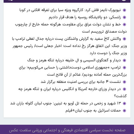
نیویورک تایمز فاش کرد: کارگروه ویژه سیا برای تفرقه افکنی در کوبا
زلنسکی: دو پالایشگاه روسیه را هدف قرار دادیم
خط و نشان دولت عراق برای مقاومت: هرگونه حمله خارج از چارچوب
دولت مصداق تروریسم است
واکنش کاخ سفید به گزارش واشنگتن پست درباره جدال لفظی ترامپ با
وزیر جنگ: این اتفاق هرگز رخ نداده است؛ اخبار جعلی است/ رئیس جمهور
وزیر جنگ را دوست دارد
دیدار و گفتگوی السیسی و ال خلیفه درباره تنگه هرمز و جنگ
ترامپ: «جمهوری اسلامی دوست‌داشتنی را حسابی می‌کوبیم»؛ برای
بزرگ‌ترین حمله آماده بودیم/ غنائم از آنِ فاتح است
نشست ۴ جانبه برای بررسی امنیت منطقه برگزار شد
در دیدار وزرای خارجه آمریکا و انگلیس درباره ایران و تنگه هرمز چه
گذشت؟
۱۳ شهید و زخمی در حمله تل آویو به تبنین؛ جنوب لبنان گلوله باران شد
حملات اسرائیل به جنوب لبنان+فیلم
صفحه نخست
سیاسی
اقتصادی
فرهنگی و اجتماعی
ورزشی
سلامت
عکس