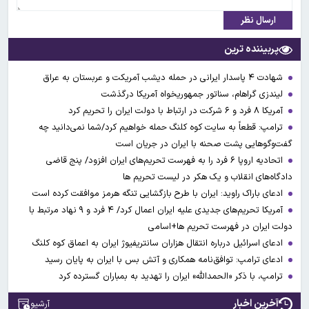
ارسال نظر
پربیننده ترین
شهادت ۴ پاسدار ایرانی در حمله دیشب آمریکت و عربستان به عراق
لیندزی گراهام، سناتور جمهوریخواه آمریکا درگذشت
آمریکا ۸ فرد و ۶ شرکت در ارتباط با دولت ایران را تحریم کرد
ترامپ: قطعاً به سایت کوه کلنگ حمله خواهیم کرد/شما نمی‌دانید چه
گفت‌وگوهایی پشت صحنه با ایران در جریان است
اتحادیه اروپا ۶ فرد را به فهرست تحریم‌های ایران افزود/ پنج قاضی
دادگاه‌های انقلاب و یک هکر در لیست تحریم ها
ادعای باراک راوید: ایران با طرح بازگشایی تنگه هرمز موافقت کرده است
آمریکا تحریم‌های جدیدی علیه ایران اعمال کرد/ ۴ فرد و ۹ نهاد مرتبط با
دولت ایران در فهرست تحریم ها+اسامی
ادعای اسرائیل درباره انتقال هزاران سانتریفیوژ ایران به اعماق کوه کلنگ
ادعای ترامپ: توافق‌نامه همکاری و آتش بس با ایران به پایان رسید
ترامپ، با ذکر «الحمدالله» ایران را تهدید به بمباران گسترده کرد
آخرین اخبار
آرشیو