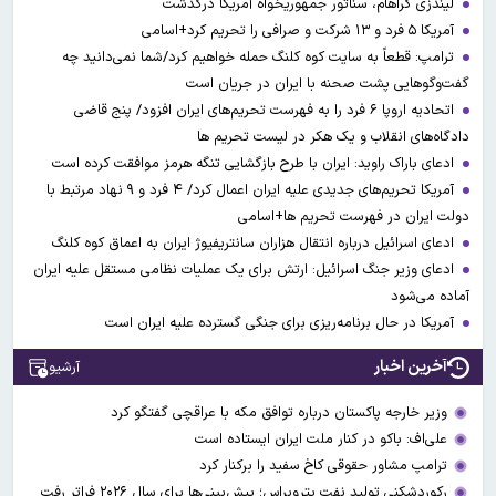
لیندزی گراهام، سناتور جمهوریخواه آمریکا درگذشت
آمریکا ۵ فرد و ۱۳ شرکت و صرافی را تحریم کرد+اسامی
ترامپ: قطعاً به سایت کوه کلنگ حمله خواهیم کرد/شما نمی‌دانید چه
گفت‌وگوهایی پشت صحنه با ایران در جریان است
اتحادیه اروپا ۶ فرد را به فهرست تحریم‌های ایران افزود/ پنج قاضی
دادگاه‌های انقلاب و یک هکر در لیست تحریم ها
ادعای باراک راوید: ایران با طرح بازگشایی تنگه هرمز موافقت کرده است
آمریکا تحریم‌های جدیدی علیه ایران اعمال کرد/ ۴ فرد و ۹ نهاد مرتبط با
دولت ایران در فهرست تحریم ها+اسامی
ادعای اسرائیل درباره انتقال هزاران سانتریفیوژ ایران به اعماق کوه کلنگ
ادعای وزیر جنگ اسرائیل: ارتش برای یک عملیات نظامی مستقل علیه ایران
آماده می‌شود
آمریکا در حال برنامه‌ریزی برای جنگی گسترده‌ علیه ایران است
آخرین اخبار
آرشیو
وزیر خارجه پاکستان درباره توافق مکه با عراقچی گفتگو کرد
علی‌اف: باکو در کنار ملت ایران ایستاده است
ترامپ مشاور حقوقی کاخ سفید را برکنار کرد
رکوردشکنی تولید نفت پتروبراس؛ پیش‌بینی‌ها برای سال ۲۰۲۶ فراتر رفت