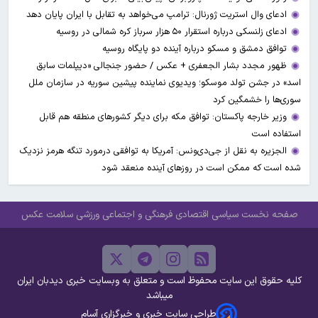
ادعای وال‌ استریت ژورنال: ترامپ می‌خواهد به تقابل با ایران پایان دهد
ادعای زلنسکی درباره استقرار ۵۰ هزار سرباز کره شمالی در روسیه
توافق دمشق و مسکو درباره آینده دو پایگاه روسیه
ظهور مجدد بشار الجعفری + عکس / حضور جنجالی «دیپلمات سابق
اسد» در جشن تولد موسکو؛ ویدیوی نماینده پیشین سوریه در سازمان ملل
سوری‌ها را خشمگین کرد
وزیر خارجه پاکستان: توافق مکه برای دیگر کشورهای منطقه هم قابل
استفاده است
الجزیره به نقل از جی‌دی‌ونس: آمریکا به توافقی درمورد تنگه هرمز نزدیک
شده است که ممکن است در روزهای آینده منعقد شود
صفحه نخست
سیاسی
اقتصادی
فرهنگی و اجتماعی
ورزشی
سلامت
عکس
کلیه حقوق این سایت محفوظ است و متعلق به وبسایت خبری دیدبان ایران
میباشد
طراحی سایت خبری و خبرگزاری آسام