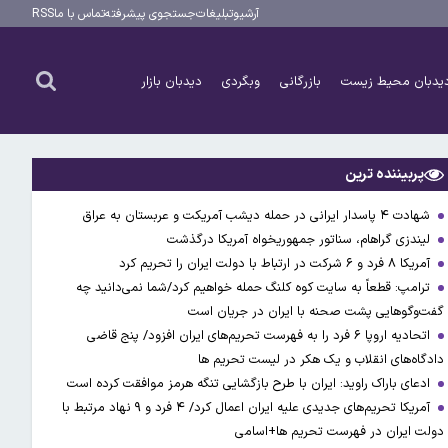
آرشیو
تبلیغات
جستجوی پیشرفته
تماس با ما
RSS
یدبان محیط زیست
بازرگانی
وبگردی
دیدبان بازار
پربیننده ترین
شهادت ۴ پاسدار ایرانی در حمله دیشب آمریکت و عربستان به عراق
لیندزی گراهام، سناتور جمهوریخواه آمریکا درگذشت
آمریکا ۸ فرد و ۶ شرکت در ارتباط با دولت ایران را تحریم کرد
ترامپ: قطعاً به سایت کوه کلنگ حمله خواهیم کرد/شما نمی‌دانید چه
گفت‌وگوهایی پشت صحنه با ایران در جریان است
اتحادیه اروپا ۶ فرد را به فهرست تحریم‌های ایران افزود/ پنج قاضی
دادگاه‌های انقلاب و یک هکر در لیست تحریم ها
ادعای باراک راوید: ایران با طرح بازگشایی تنگه هرمز موافقت کرده است
آمریکا تحریم‌های جدیدی علیه ایران اعمال کرد/ ۴ فرد و ۹ نهاد مرتبط با
دولت ایران در فهرست تحریم ها+اسامی