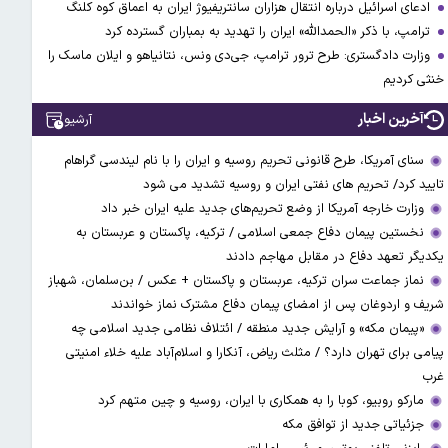
ادعای اسرائیل درباره انتقال هزاران سانتریفیوژ ایران به اعماق کوه کلنگ
ترامپ، با ذکر «الحمدالله» ایران را تهدید به بمباران گسترده کرد
وزارت دادگستری: طرح ترور ترامپ، جی‌دی ونس، نتانیاهو و ایلان ماسک را
خنثی کردیم
آخرین اخبار
آرشیو
سنای آمریکا، طرح قانونی تحریم روسیه و ایران را با نام لیندسی گراهام
تایید کرد/ تحریم های نفتی ایران و روسیه تشدید می شود
وزارت خارجه آمریکا از وضع تحریم‌های جدید علیه ایران خبر داد
نخستین پیمان دفاع جمعی اسلامی / ترکیه، پاکستان و عربستان به
یکدیگر تعهد دفاع در مقابل مهاجم دادند
نماز جماعت سران ترکیه، عربستان و پاکستان + عکس / بن‌سلمان، شهباز
شریف و اردوغان پس از امضای پیمان دفاع مشترک نماز خواندند
«پیمان مکه» و آرایش جدید منطقه / ائتلاف نظامی جدید اسلامی چه
پیامی برای تهران دارد؟ / مثلث ریاض، آنکارا و اسلام‌آباد علیه خلاء امنیتی
غرب
مارکو روبیو، کوبا را به همکاری با ایران، روسیه و چین متهم کرد
جزئیاتی جدید از توافق مکه